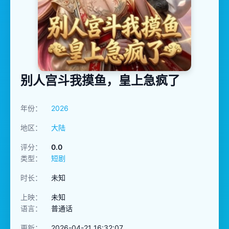
别人宫斗我摸鱼，皇上急疯了
年份：
2026
地区：
大陆
评分：
0.0
类型：
短剧
时长：
未知
上映：
未知
语言：
普通话
更新：
2026-04-21 16:32:07