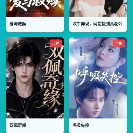
爱与救赎
吹牛奔现，网恋捡到真老公
正片
全集
双佩奇缘
呼吸失控