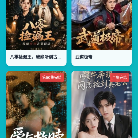
八零捡漏王，我能听到古董说话
武道极帝
第50集完结
全集完结