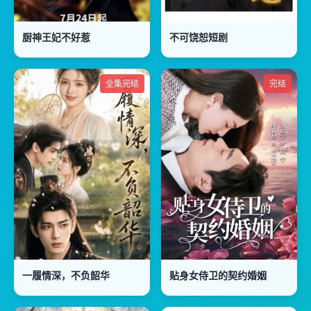
厨神王妃不好惹
不可饶恕短剧
全集完结
完结
一履情深，不负韶华
贴身女侍卫的契约婚姻