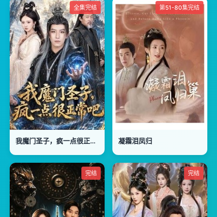
全集完结
第51-80集完结
我魔门圣子，疯一点很正常吧
凝霜泪凤归
完结
完结