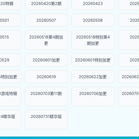
420特辑
20260420第2期
20260423
202
0501
20260507
20260508
202
0515
20260518第4期加
20260518特别第4
202
更
期加更
0529
20260601加更
20260601特别加更
202
15特别加更
20260619
20260622加更
20260
01游戏特辑
20260703第11期
20260706加更
20260
724精华版
20260731精华版