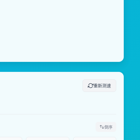
重新测速
倒序