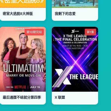
密室大逃脱8大神版
我剩下的恋爱
第10期完结
第1集
最后通牒不结就分第四季
X 联盟