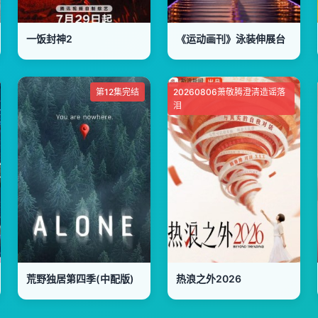
一饭封神2
《运动画刊》泳装伸展台
第12集完结
20260806萧敬腾澄清造谣落
泪
荒野独居第四季(中配版)
热浪之外2026