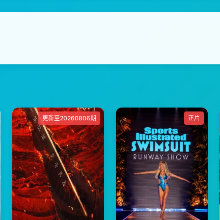
更新至20260806期
正片