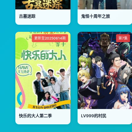
古墓迷踪
鬼怪十周年之旅
更新至20250614期
第7集
快乐的大人第二季
LV999的村民