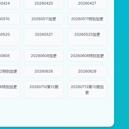
60424
20260425
20260427
60510
20260511加更
20260511特别加更
60520
20260521
20260525加更
60605
20260608加更
20260608特别加更
622特别加更
20260626
20260628
706特别加更
20260710第12期
20260713第12期加
更