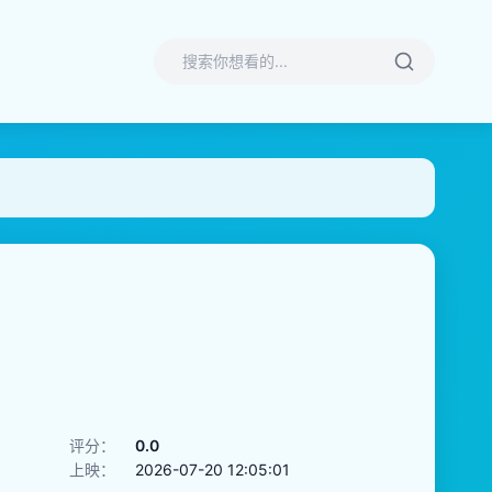
评分：
0.0
上映：
2026-07-20 12:05:01