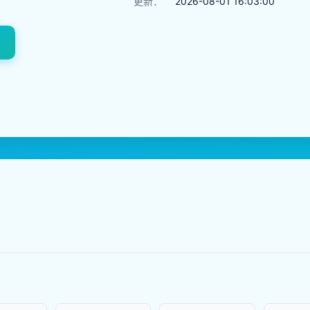
更新：
2026-08-01 16:03:00