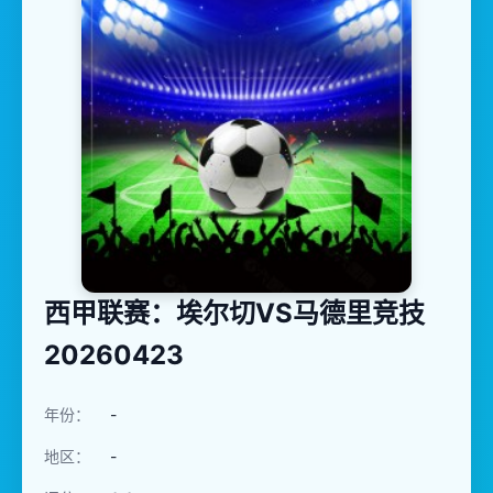
西甲联赛：埃尔切VS马德里竞技
20260423
年份：
-
地区：
-