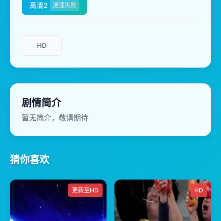
高清2
测速失败
HD
剧情简介
暂无简介，敬请期待
猜你喜欢
更新至HD
HD