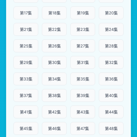
第17集
第18集
第19集
第20集
第21集
第22集
第23集
第24集
第25集
第26集
第27集
第28集
第29集
第30集
第31集
第32集
第33集
第34集
第35集
第36集
第37集
第38集
第39集
第40集
第41集
第42集
第43集
第44集
第45集
第46集
第47集
第48集