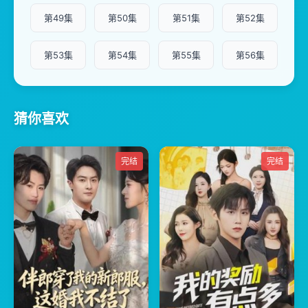
第49集
第50集
第51集
第52集
第53集
第54集
第55集
第56集
猜你喜欢
完结
完结