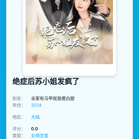
绝症后苏小姐发疯了
别名：
全家有马甲就我傻白甜
年份：
2024
地区：
大陆
评分：
0.0
类型：
女频恋爱