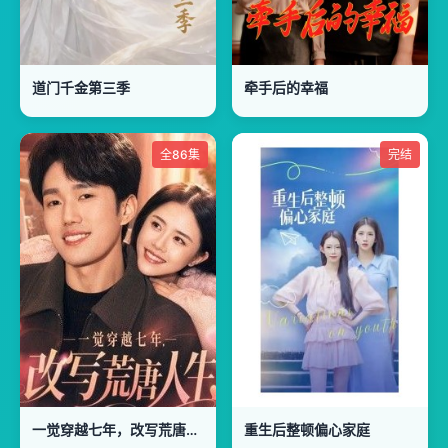
道门千金第三季
牵手后的幸福
全86集
完结
一觉穿越七年，改写荒唐人生
重生后整顿偏心家庭