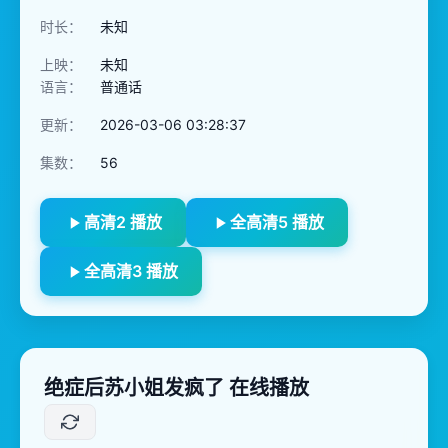
时长：
未知
上映：
未知
语言：
普通话
更新：
2026-03-06 03:28:37
集数：
56
高清2 播放
全高清5 播放
全高清3 播放
绝症后苏小姐发疯了 在线播放