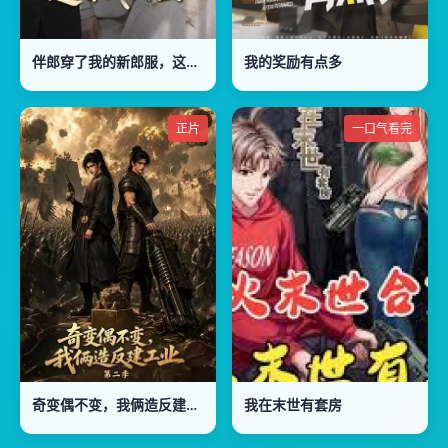
伴郎穿了我的新郎服，这婚我不结了
我的奖励有点多
正片
一口气看完
奇变偶不变，我俩造反建工业第二季
我在末世有套房