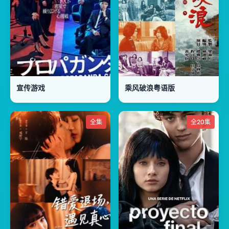
宣传游戏
乘风破浪粤语版
全集
全20集