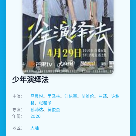
少年演绎法
主演：
吕晨悦
、
吴泽林
、
江信熹
、
苗维伦
、
曲靖
、
许栋
铭
、
张铭予
导演：
孙沛达
、
黄俊杰
年份：
2026
地区：
大陆