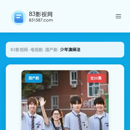
83影视网
>
电视剧
>
国产剧
>
少年演绎法
国产剧
全20集