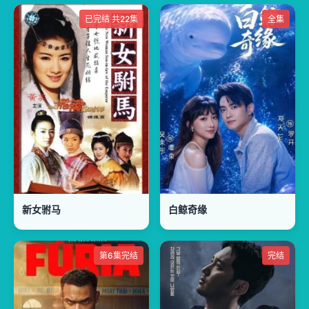
已完结 共22集
全集
新女驸马
白鲸奇缘
第6集完结
完结