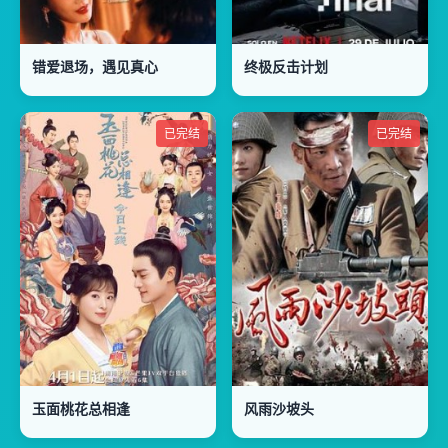
错爱退场，遇见真心
终极反击计划
已完结
已完结
玉面桃花总相逢
风雨沙坡头