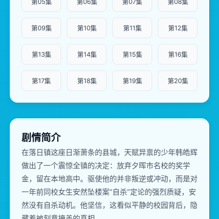
第05集
第06集
第07集
第08集
第09集
第10集
第11集
第12集
第13集
第14集
第15集
第16集
第17集
第18集
第19集
第20集
剧情简介
在落日镇这座日渐萧条的县城，天赋异禀的少年韩皓辉
做出了一个震惊全镇的决定：放弃夕晖市名校的奖学
金，留在本地高中。驱使他的并非叛逆或冲动，而是对
一年前同校女生安然坠楼案“自杀”定论的强烈质疑，安
然没有自杀动机。他坚信，这看似平静的校园背后，隐
藏着被刻意掩盖的真相。