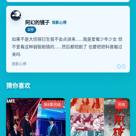
阿幻的镜子
观影心得
2分
如果不是大侦探衍生我不会点进来......我是爱看少年少女 但
不爱看这种弱智剧情的......然后都短剧了 也要把把科普搬过
来吗
观影心得
05
猜你喜欢
第8集完结
完结