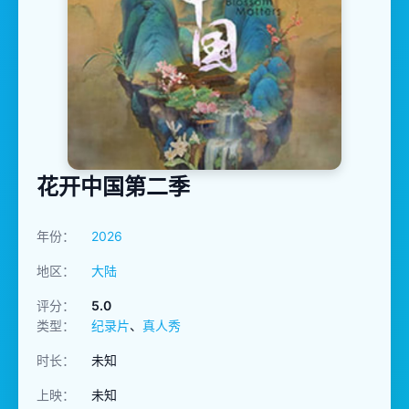
花开中国第二季
年份：
2026
地区：
大陆
评分：
5.0
类型：
纪录片
、
真人秀
时长：
未知
上映：
未知