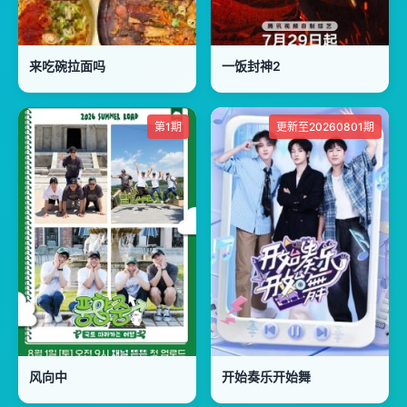
来吃碗拉面吗
一饭封神2
第1期
更新至20260801期
风向中
开始奏乐开始舞