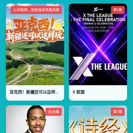
山河铸碑，致敬独库筑路英雄
第1集
亚克西！新疆还可以这样玩！
X 联盟
全26集
第7集