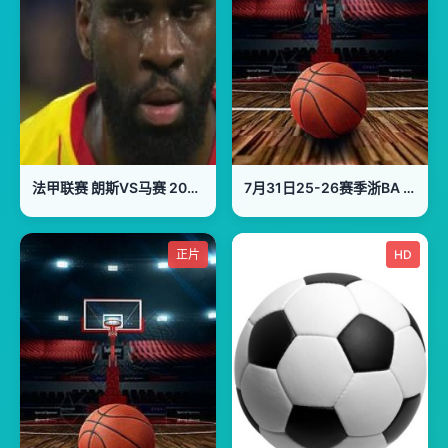
法甲联赛 朗斯VS马赛 20251026
7月31日25-26赛季浙BA 开化58VS68龙游
正片
HD