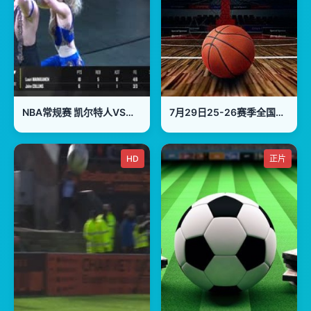
NBA常规赛 凯尔特人VS步行者 20240107
7月29日25-26赛季全国女子篮球锦标赛 武汉盛帆黄鹤71VS78北京师范大学
HD
正片