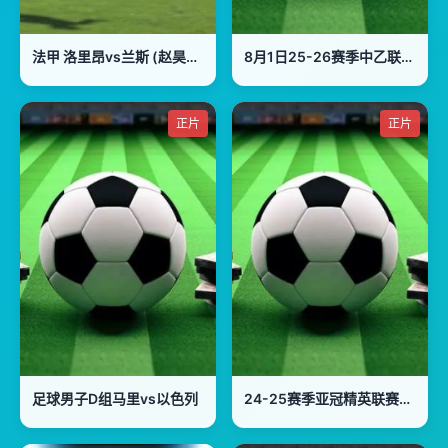
法甲 洛里昂vs兰斯 (赵昊晨) 20240211
8月1日25-26赛季中乙联赛 山西崇德荣海VS北京理工
正片
正片
足球男子D组马里vs以色列
24-25赛季亚冠精英联赛第7轮：德黑兰独立VS巴格达警察