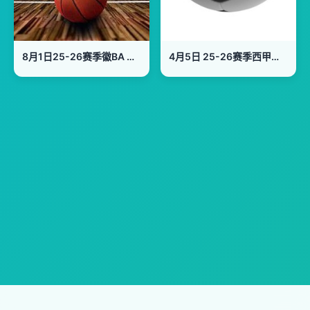
8月1日25-26赛季徽BA 宣城VS黄山
4月5日 25-26赛季西甲第30轮 瓦伦西亚VS塞尔塔