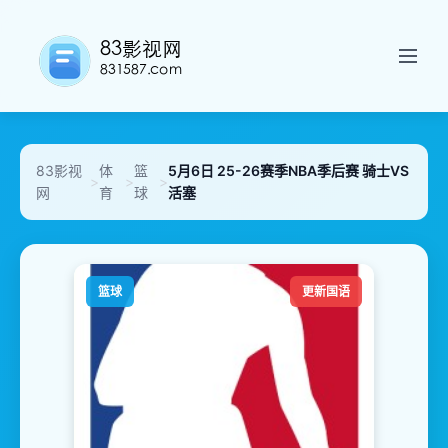
83影视
体
篮
5月6日 25-26赛季NBA季后赛 骑士VS
>
>
>
网
育
球
活塞
篮球
更新国语