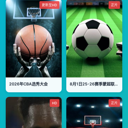
更新至HD
正片
2026年CBA选秀大会
8月1日25-26赛季蒙超联赛四分之一决赛 第一回合 锡林郭勒队VS鄂尔多斯队
HD
正片