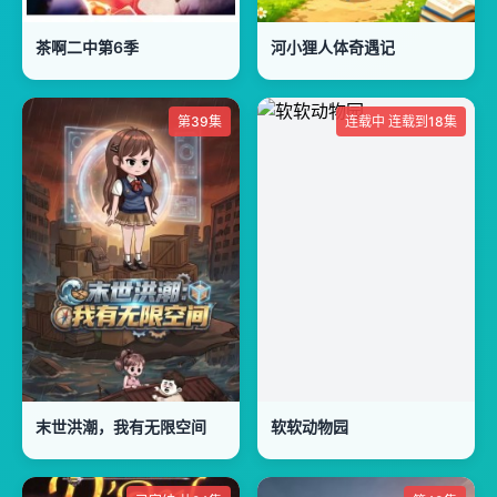
茶啊二中第6季
河小狸人体奇遇记
第39集
连载中 连载到18集
末世洪潮，我有无限空间
软软动物园