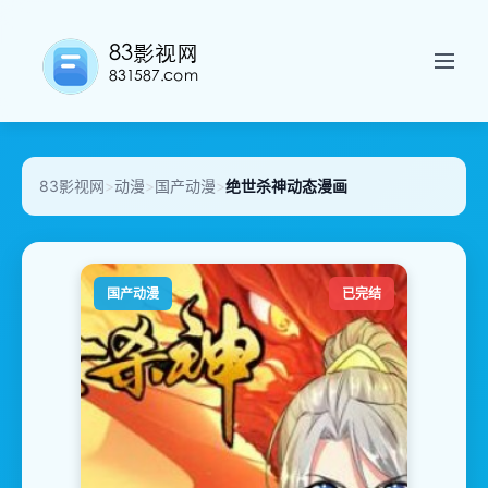
83影视网
>
动漫
>
国产动漫
>
绝世杀神动态漫画
国产动漫
已完结