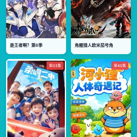
是王者啊？第6季
角醒猎人欧米茄号角
第03集
第40集