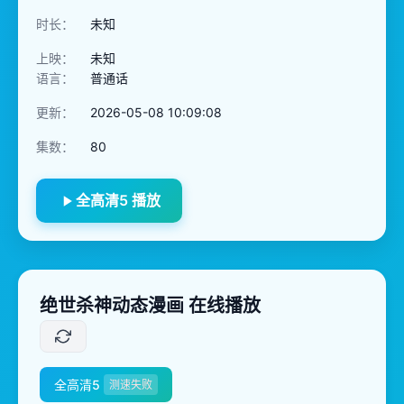
时长：
未知
上映：
未知
语言：
普通话
更新：
2026-05-08 10:09:08
集数：
80
全高清5 播放
绝世杀神动态漫画 在线播放
全高清5
测速失败