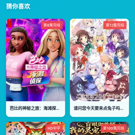
猜你喜欢
第8集完结
第12集完结
芭比的神秘之旅：海滩探案集国语版
请问您今天要来点兔子吗，第二季
HD中字
第109集完结