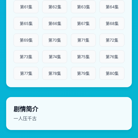
第61集
第62集
第63集
第64集
第65集
第66集
第67集
第68集
第69集
第70集
第71集
第72集
第73集
第74集
第75集
第76集
第77集
第78集
第79集
第80集
剧情简介
一人压千古