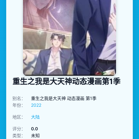
重生之我是大天神动态漫画第1季
别名：
重生之我是大天神 动态漫画 第1季
年份：
2022
地区：
大陆
评分：
0.0
类型：
未知