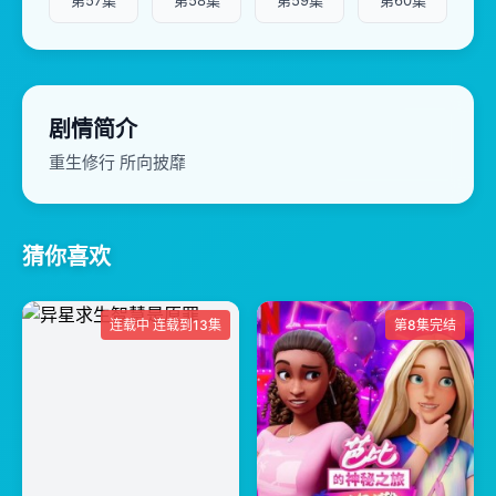
第57集
第58集
第59集
第60集
剧情简介
重生修行 所向披靡
猜你喜欢
连载中 连载到13集
第8集完结