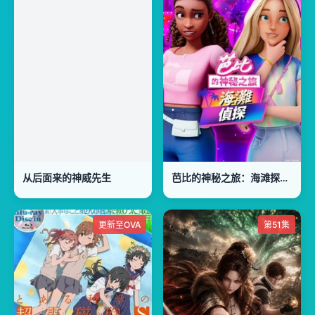
从后面来的神威先生
芭比的神秘之旅：海滩探案集英文版
更新至OVA
第51集