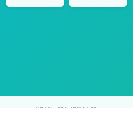
首页
电影
电视剧
综艺
动漫
体育
短剧
83影视网
Copyright © 2026
831587.com
版权所有
免责声明：本站所有内容均来自互联网，版权归原创者所有，如果