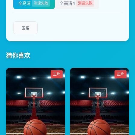
全高清
全高清4
测速失败
测速失败
国语
猜你喜欢
正片
正片