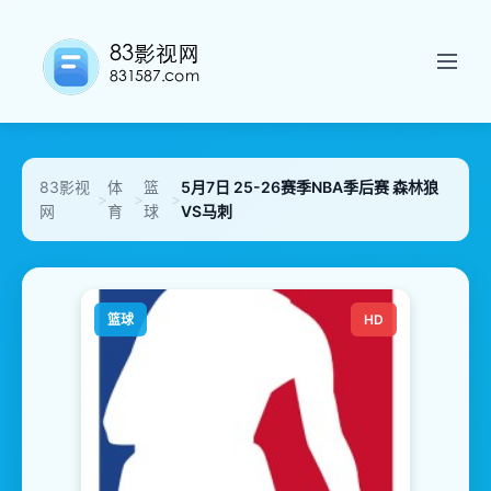
83影视
体
篮
5月7日 25-26赛季NBA季后赛 森林狼
>
>
>
网
育
球
VS马刺
篮球
HD