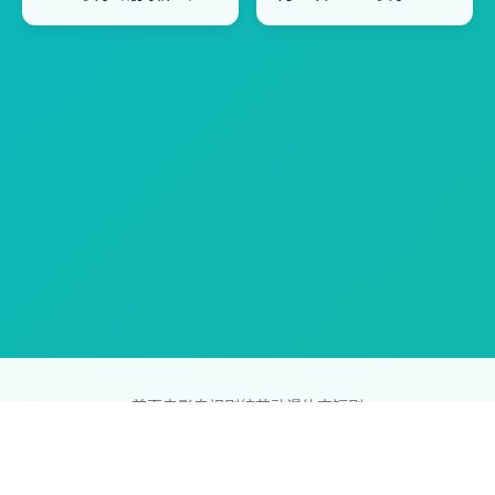
首页
电影
电视剧
综艺
动漫
体育
短剧
83影视网
Copyright © 2026
831587.com
版权所有
免责声明：本站所有内容均来自互联网，版权归原创者所有，如果