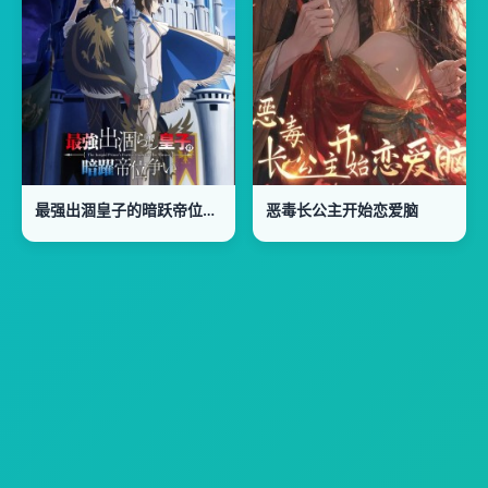
最强出涸皇子的暗跃帝位争夺最強出涸
恶毒长公主开始恋爱脑