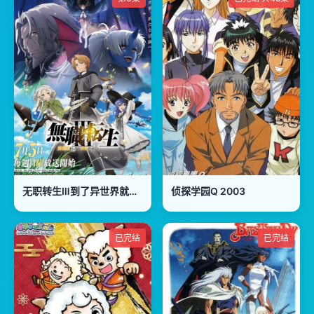
无职转生Ⅲ到了异世界就拿出真本事無職転生Ⅲ
侦探学园Q 2003
已完结
已完结