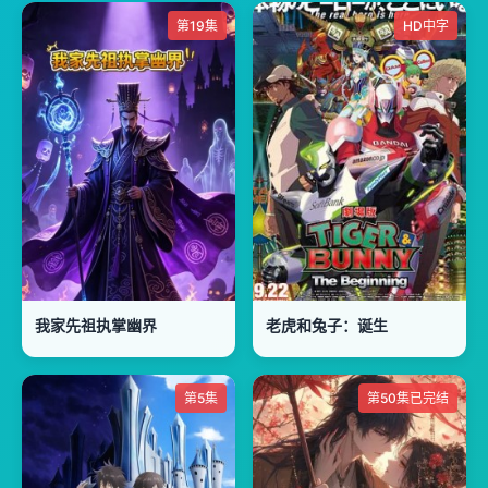
第19集
HD中字
我家先祖执掌幽界
老虎和兔子：诞生
第5集
第50集已完结