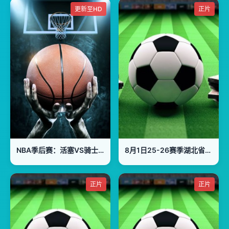
更新至HD
正片
NBA季后赛：活塞VS骑士20260516
8月1日25-26赛季湖北省城市足球联赛 天门衣尚队VS咸宁外星人队
正片
正片