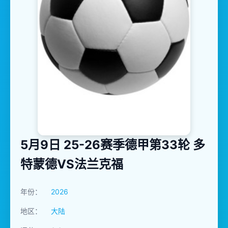
5月9日 25-26赛季德甲第33轮 多
特蒙德VS法兰克福
年份：
2026
地区：
大陆