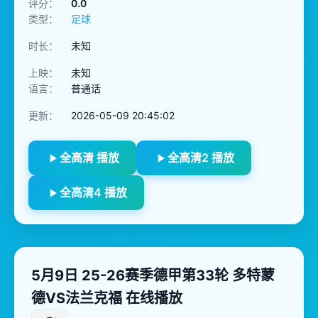
评分：
0.0
类型：
足球
时长：
未知
上映：
未知
语言：
普通话
更新：
2026-05-09 20:45:02
全高清 播放
全高清2 播放
全高清4 播放
5月9日 25-26赛季德甲第33轮 多特蒙
德VS法兰克福 在线播放