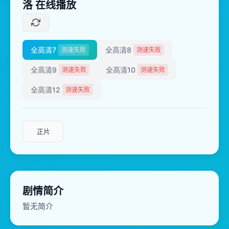
洛 在线播放
全高清7
全高清8
测速失败
测速失败
全高清9
全高清10
测速失败
测速失败
全高清12
测速失败
正片
剧情简介
暂无简介