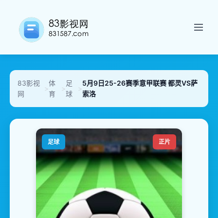
83影视
体
足
5月9日25-26赛季意甲联赛 都灵VS萨
>
>
>
网
育
球
索洛
足球
正片