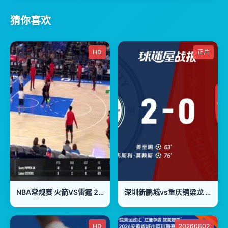
猜你喜欢
HD
正片
NBA常规赛 火箭VS雷霆 20240328
深圳新鹏城vs重庆铜梁龙 20260802
HD
20260802