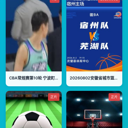
CBA常规赛第10轮 宁波町渥VS广州龙狮20231116(陈涛)
20260802安徽省城市篮球联赛第10轮全场回放：宿州vs芜湖
正片
正片