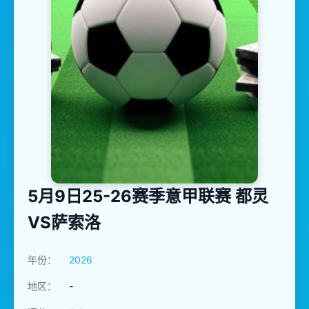
5月9日25-26赛季意甲联赛 都灵
VS萨索洛
年份：
2026
地区：
-