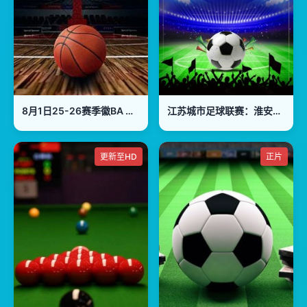
8月1日25-26赛季徽BA 宣城VS黄山
江苏城市足球联赛：淮安队VS南通队20260801
更新至HD
正片