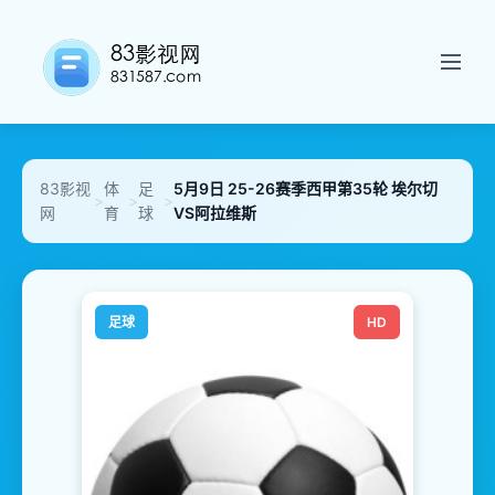
83影视
体
足
5月9日 25-26赛季西甲第35轮 埃尔切
>
>
>
网
育
球
VS阿拉维斯
足球
HD