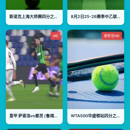
斯诺克上海大师赛四分之一决赛：凯伦·威尔逊VS马克·威廉姆斯
8月2日25-26赛季中乙联赛 海门珂缔队VS泰安天贶
HD
更新至HD
意甲 萨索洛vs都灵 (鲁靖明) 20240210
WTA500华盛顿站四分之一决赛：科恰雷托VS大坂直美