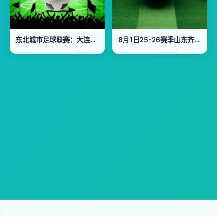
东北城市足球联赛：大连VS鸡西20260801
8月1日25-26赛季山东齐鲁足球超级联赛 济宁港航VS潍坊队