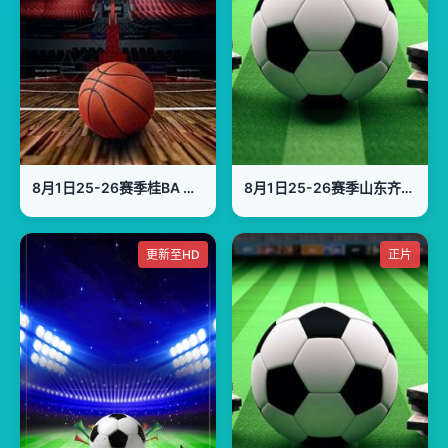
8月1日25-26赛季桂BA 梧州市VS桂林市
8月1日25-26赛季山东齐鲁足球超级联赛 聊城传奇农商行VS德州古贝春
更新至HD
正片