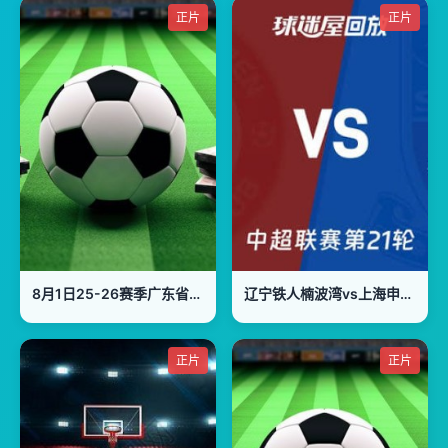
正片
正片
8月1日25-26赛季广东省城市足球超级联赛 深圳VS惠州
辽宁铁人楠波湾vs上海申花 20260802
正片
正片