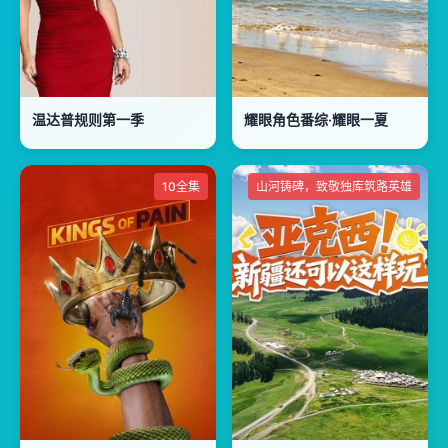
温达普规则第一季
耀眼角色番综·耀眼一夏
10全集
山河铸碑，致敬独库筑路英雄