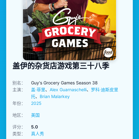
盖伊的杂货店游戏第三十八季
别名：
Guy's Grocery Games Season 38
主演：
盖·菲里
、
Alex Guarnaschelli
、
罗科·迪斯皮里
托
、
Brian Malarkey
年份：
2025
地区：
美国
评分：
5.0
类型：
真人秀