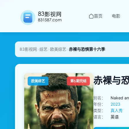
首页
电影
83影视网
>
综艺
>
欧美综艺
>
赤裸与恐惧第十六季
赤裸与
欧美综艺
第5期完结
别名：
Naked an
年份：
2023
类型：
真人秀
语言：
英语