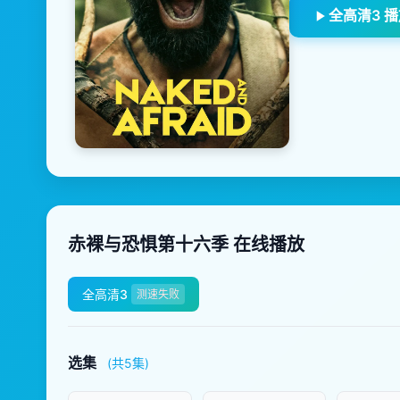
全高清3 
赤裸与恐惧第十六季 在线播放
全高清3
测速失败
选集
(共5集)