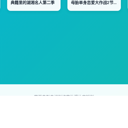
典籍里的湖湘名人第二季
母胎单身恋爱大作战2节目售后
首页
电影
电视剧
综艺
动漫
体育
短剧
83影视网
Copyright © 2026
831587.com
版权所有
互联网，版权归原创者所有，如果侵犯了你的权益，请通知我们，我们会
网站地图
|
排行榜
|
最新更新
|
Sitemap