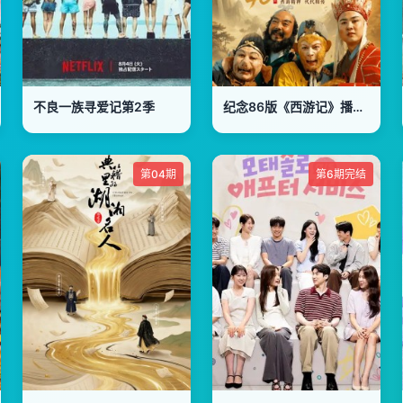
不良一族寻爱记第2季
纪念86版《西游记》播出四十周年文艺晚会
第04期
第6期完结