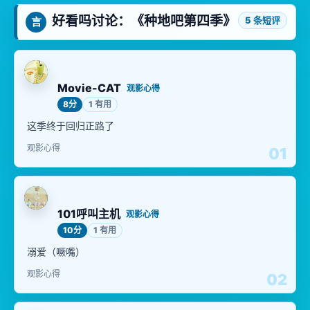
好看吗讨论：《种地吧第四季》
5 条短评
言
Movie-CAT
观影心得
8分
1 有用
这季终于回归正路了
观影心得
01
101呼叫主机
观影心得
10分
1 有用
溺爱（噘嘴）
观影心得
02