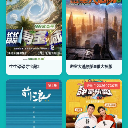
忙忙碌碌寻宝藏2
密室大逃脱第8季大神版
第4集
更新至20260730期