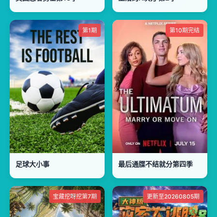
第1期
第10期完结
足球大小事
最后通牒不结就分第四季
宝藏挖呀挖第7期
更新至20260805期