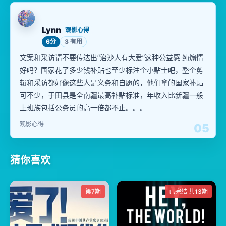
Lynn
观影心得
6分
3 有用
文案和采访请不要传达出“治沙人有大爱”这种公益感 纯煽情
好吗？国家花了多少钱补贴也至少标注个小贴士吧，整个剪
辑和采访都好像这些人是义务和自愿的，他们拿的国家补贴
可不少，于田县是全南疆最高补贴标准，年收入比新疆一般
上班族包括公务员的高一倍都不止。。。
观影心得
05
猜你喜欢
第7期
已完结 共13期