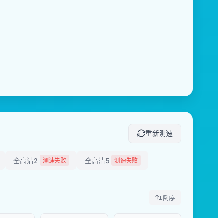
重新测速
全高清2
全高清5
测速失败
测速失败
倒序