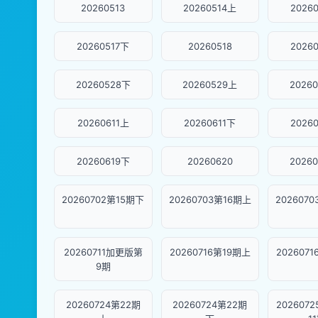
20260513
20260514上
2026
20260517下
20260518
2026
20260528下
20260529上
2026
20260611上
20260611下
2026
20260619下
20260620
2026
20260702第15期下
20260703第16期上
202607
20260711加更版第
20260716第19期上
202607
9期
20260724第22期
20260724第22期
202607