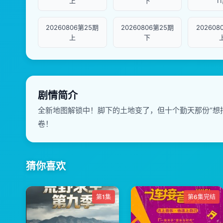
上
下
1
20260806第25期
20260806第25期
202608
上
下
剧情简介
全新地图解锁中！脚下的土地变了，但十个勤天那份“想
卷！
猜你喜欢
第1集
第6集完结