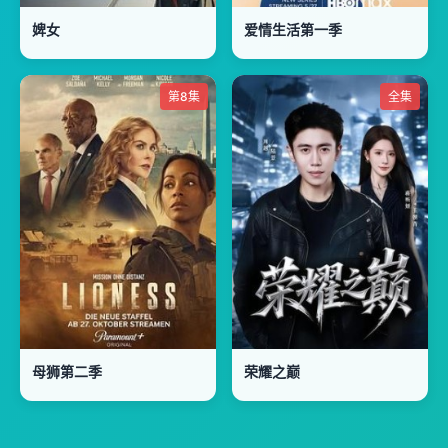
婢女
爱情生活第一季
第8集
全集
母狮第二季
荣耀之巅