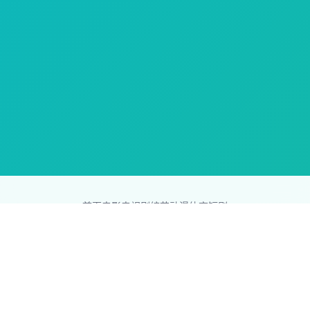
首页
电影
电视剧
综艺
动漫
体育
短剧
83影视网
Copyright © 2026
831587.com
版权所有
免责声明：本站所有内容均来自互联网，版权归原创者所有，如果
侵犯了你的权益，请通知我们，我们会及时删除侵权内容，谢谢合
作。
网站地图
|
排行榜
|
最新更新
|
Sitemap