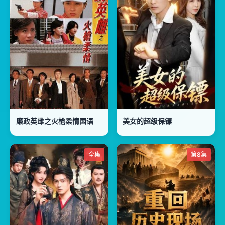
廉政英雌之火槍柔情国语
美女的超级保镖
全集
第8集