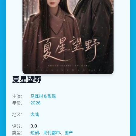
夏星望野
主演：
马烁棋＆彭瑶
年份：
2026
地区：
大陆
评分：
0.0
类型：
短剧
、
现代都市
、
国产