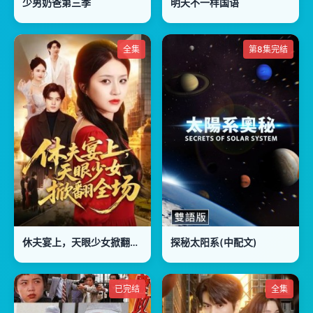
少男奶爸第三季
明天不一样国语
全集
第8集完结
休夫宴上，天眼少女掀翻全场
探秘太阳系(中配文)
已完结
全集