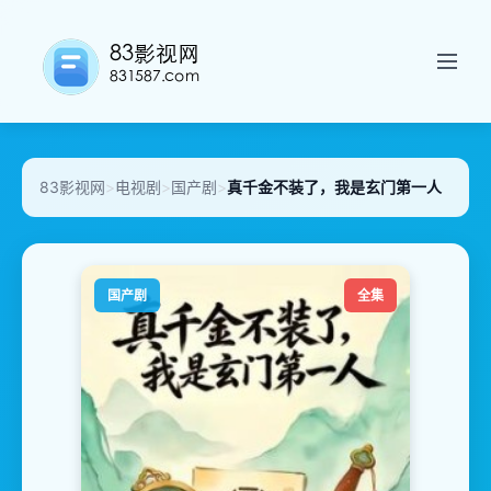
83影视网
>
电视剧
>
国产剧
>
真千金不装了，我是玄门第一人
国产剧
全集