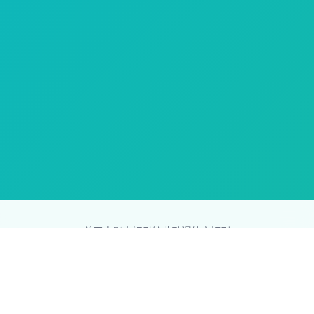
首页
电影
电视剧
综艺
动漫
体育
短剧
83影视网
Copyright © 2026
831587.com
版权所有
免责声明：本站所有内容均来自互联网，版权归原创者所有，如果
侵犯了你的权益，请通知我们，我们会及时删除侵权内容，谢谢合
作。