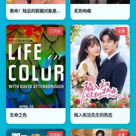
救命！陆总的联姻对象是个小喇叭
炙热吻痕
已完结
全集
生命之色
陷入和沈先生的热恋
已完结
全集