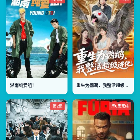
湘南纯爱组！
重生为鹦鹉，我整活超级进化
第2集
第6集完结