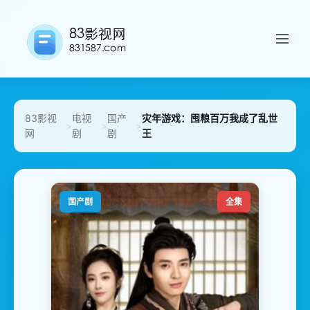
83影视
电视
国产
灾年游戏：囤粮百万我成了乱世
>
>
>
网
剧
剧
王
国产剧
全集