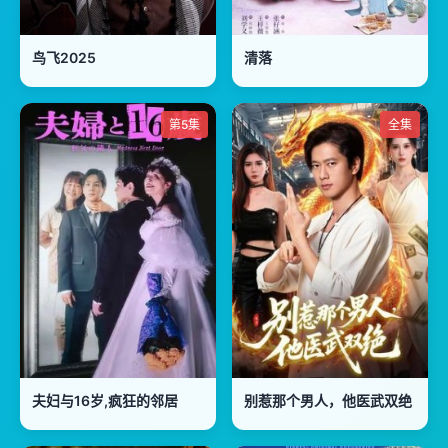
鸟飞2025
清落
第5集
全集
夫妇与16岁,疯狂的邻居
别惹那个男人，他医武双绝