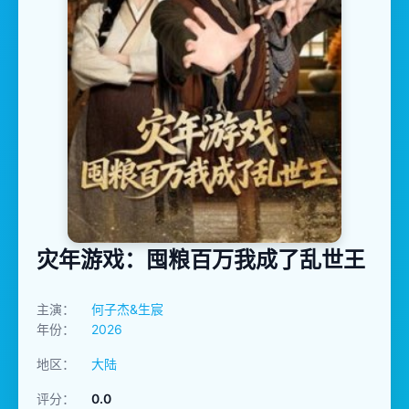
灾年游戏：囤粮百万我成了乱世王
主演：
何子杰&生宸
年份：
2026
地区：
大陆
评分：
0.0