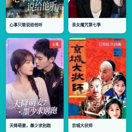
心事只敢说给他听
圣女魔咒第七季
全集
已完结 共25集
天降萌妻，墨少求别跑
京城大状师