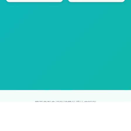
首页
电影
电视剧
综艺
动漫
体育
短剧
83影视网
Copyright © 2026
831587.com
版权所有
免责声明：本站所有内容均来自互联网，版权归原创者所有，如果
侵犯了你的权益，请通知我们，我们会及时删除侵权内容，谢谢合