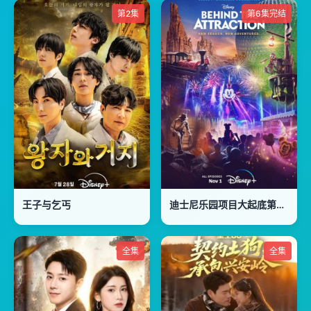
第2集
第6集完结
王子与乞丐
迪士尼乐园项目大起底第二季
全集
全集