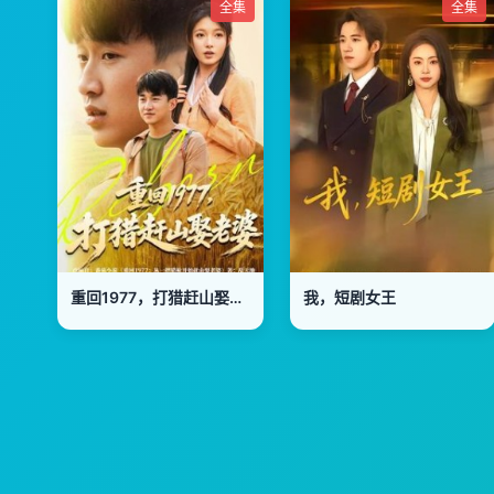
全集
全集
重回1977，打猎赶山娶老婆
我，短剧女王