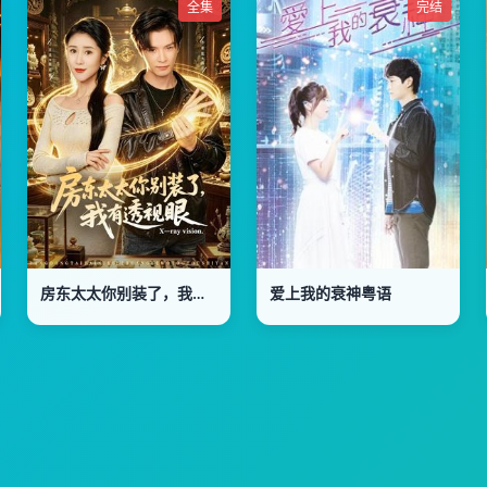
全集
完结
房东太太你别装了，我有透视眼
爱上我的衰神粤语