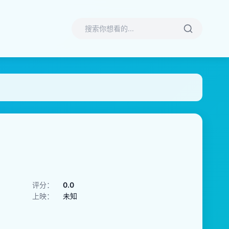
评分：
0.0
上映：
未知