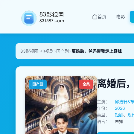
首页
电影
83影视网
>
电视剧
>
国产剧
>
离婚后，爸妈带我走上巅峰
离婚后
国产剧
全集
主演：
邱浩轩&
年份：
2026
类型：
短剧
、
现
语言：
未知