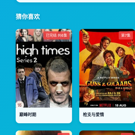
猜你喜欢
已完结 共6集
第7集
巅峰时期
枪支与爱情