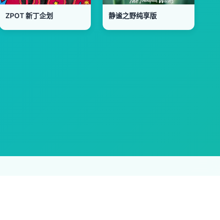
ZPOT 新丁企划
静谧之野纯享版
及时删除侵权内容，谢谢合作。