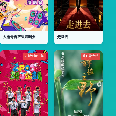
大庸青春芒果演唱会
走进去
更新至第13集
第12期完结