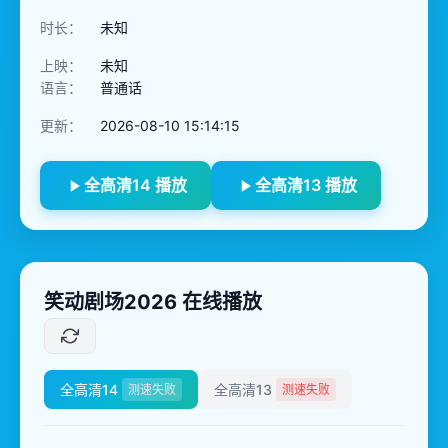
时长：
未知
上映：
未知
语言：
普通话
更新：
2026-08-10 15:14:15
全高清14 播放
全高清13 播放
笑动剧场2026 在线播放
全高清14
全高清13
测速失败
测速失败