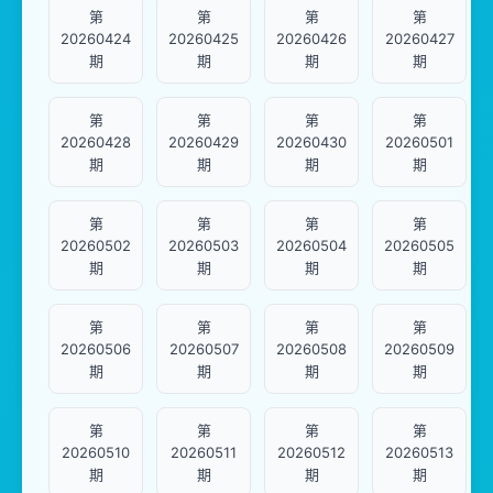
第
第
第
第
20260424
20260425
20260426
20260427
期
期
期
期
第
第
第
第
20260428
20260429
20260430
20260501
期
期
期
期
第
第
第
第
20260502
20260503
20260504
20260505
期
期
期
期
第
第
第
第
20260506
20260507
20260508
20260509
期
期
期
期
第
第
第
第
20260510
20260511
20260512
20260513
期
期
期
期