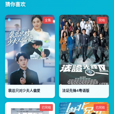
猜你喜欢
全集
完结
裴总只对少夫人偏爱
法证先锋4粤语版
已完结
已完结