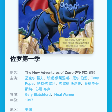
佐罗第一季
别名：
The New Adventures of Zorro,佐罗的新冒险
主演：
迈克尔·葛夫
、
珍妮·伊莱亚斯
、
厄尔·伯恩
、
Tony
Pope
、
帕特·弗雷利
、
弗雷德·沃尔夫
、
爱德华·阿
斯纳
、
苏珊·布卢
导演：
Gary Blatchford
、
Neal Warner
年份：
1997
地区：
美国