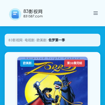
83影视网
>
电视剧
>
欧美剧
>
佐罗第一季
欧美剧
第39集完结