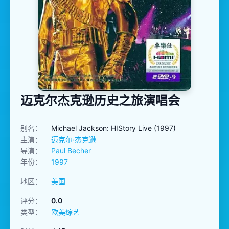
迈克尔杰克逊历史之旅演唱会
别名：
Michael Jackson: HIStory Live (1997)
主演：
迈克尔·杰克逊
导演：
Paul Becher
年份：
1997
地区：
美国
评分：
0.0
类型：
欧美综艺