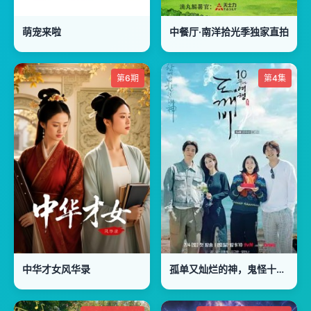
萌宠来啦
中餐厅·南洋拾光季独家直拍
第6期
第4集
中华才女风华录
孤单又灿烂的神，鬼怪十周年特辑