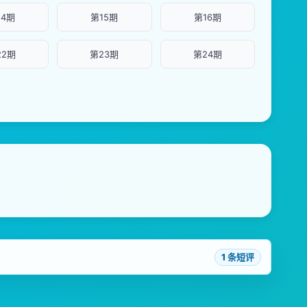
14期
第15期
第16期
22期
第23期
第24期
1 条短评