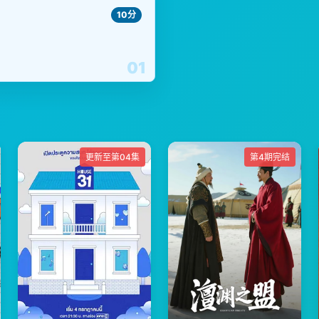
10分
01
更新至第04集
第4期完结