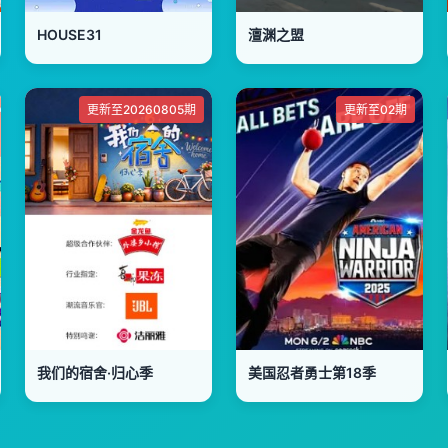
HOUSE31
澶渊之盟
更新至20260805期
更新至02期
我们的宿舍·归心季
美国忍者勇士第18季