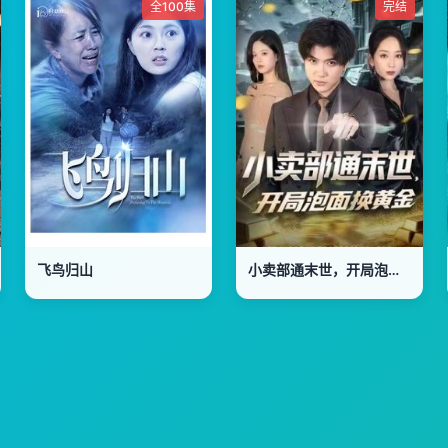
全100集
完结
飞鸟归山
小卖部通末世，开局泡面换黄金