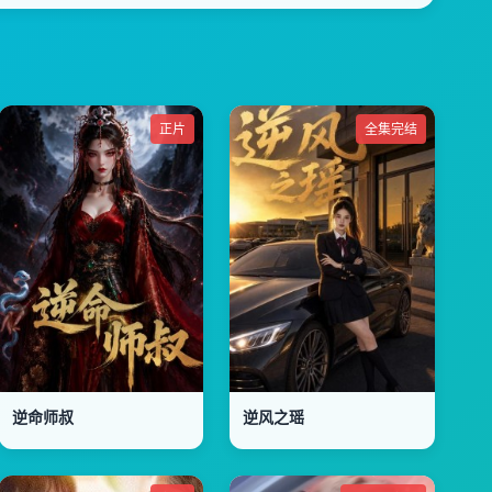
正片
全集完结
逆命师叔
逆风之瑶