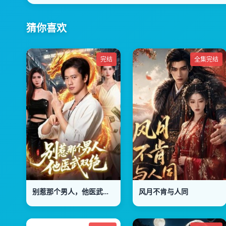
猜你喜欢
完结
全集完结
别惹那个男人，他医武双绝
风月不肯与人同