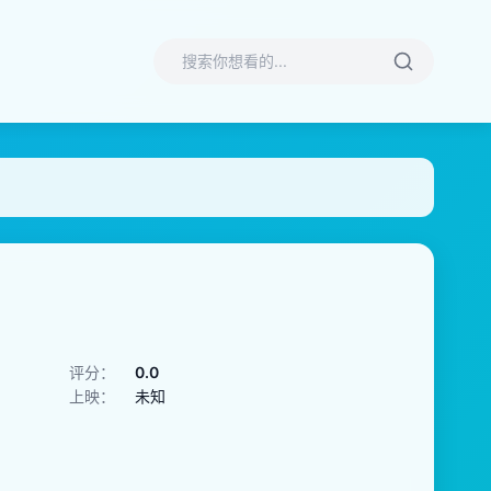
评分：
0.0
上映：
未知