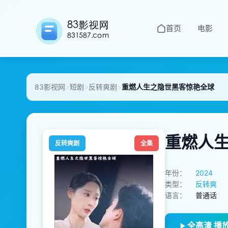
首页
电影
83影视网
>
短剧
>
反转爽剧
>
重燃人生之隐世黑客惊艳全球
重燃人
反转爽剧
全集
年份：
2024
类型：
反转爽
语言：
普通话
全高清 播