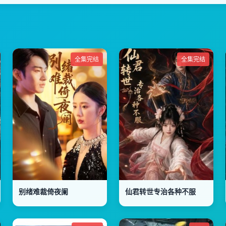
全集完结
全集完结
别绪难裁倚夜阑
仙君转世专治各种不服