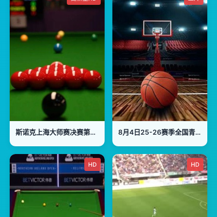
斯诺克上海大师赛决赛第一阶段：凯伦·威尔逊VS贾德·特鲁姆普
8月4日25-26赛季全国青年篮球联赛 辽宁沈阳三生74VS94浙江广厦
HD
HD