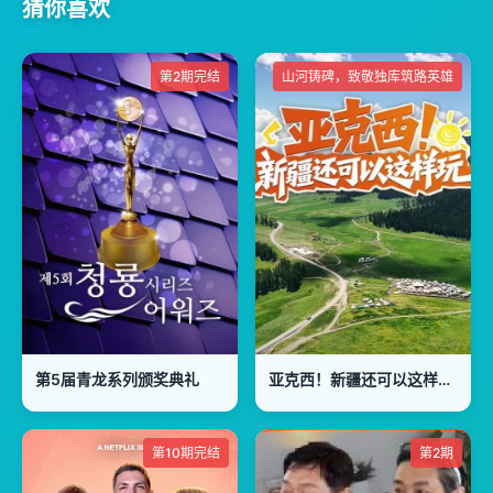
猜你喜欢
第2期完结
山河铸碑，致敬独库筑路英雄
第5届青龙系列颁奖典礼
亚克西！新疆还可以这样玩！
第10期完结
第2期