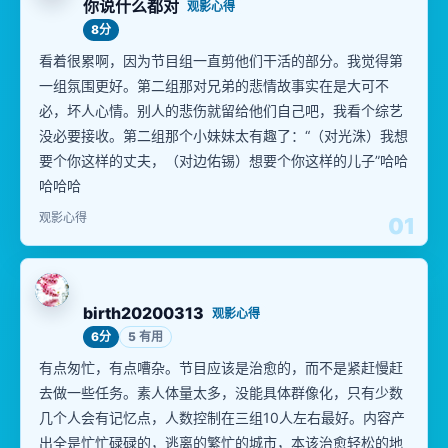
你说什么都对
观影心得
8分
看着很累啊，因为节目组一直剪他们干活的部分。我觉得第
一组氛围更好。第二组那对兄弟的悲情故事实在是大可不
必，坏人心情。别人的悲伤就留给他们自己吧，我看个综艺
没必要接收。第二组那个小妹妹太有趣了：“（对光洙）我想
要个你这样的丈夫，（对边佑锡）想要个你这样的儿子”哈哈
哈哈哈
观影心得
01
birth20200313
观影心得
6分
5 有用
有点匆忙，有点嘈杂。节目应该是治愈的，而不是紧赶慢赶
去做一些任务。素人体量太多，没能具体群像化，只有少数
几个人会有记忆点，人数控制在三组10人左右最好。内容产
出全是忙忙碌碌的，逃离的繁忙的城市，本该治愈轻松的地