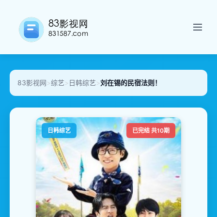
83影视网
>
综艺
>
日韩综艺
>
刘在锡的民宿法则！
日韩综艺
已完结 共10期