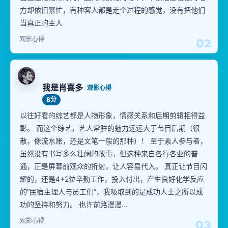
方却依旧繁忙，有种客人都是走个过程的感觉，没有把他们
当真正的主人
观影心得
02
我是肖喜多
观影心得
8分
以往好看的综艺都是人物形象，情感关系和后期剪辑相得益
彰。 而这个综艺，艺人常驻的魅力远远大于节目后期（很
散，像流水账，还是文笔一般的那种）！ 至于素人参与者，
虽然没有书写多么壮阔的故事，但这种来自各行各业的普
通，正是屏幕前观众的折射，让人容易代入。 真正让节目闪
耀的，还是4+2位辛勤工作，投入付出，产生良好化学反应
的“民宿主理人与员工们”，我吸取到的是成功人士之所以成
功的坚持和努力。 也许前路漫漫...
观影心得
03