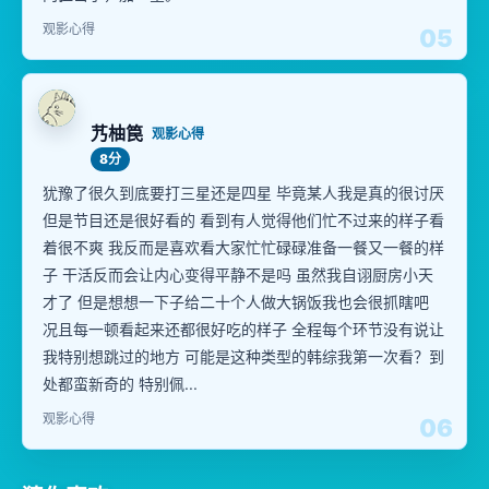
观影心得
05
艿柚笢
观影心得
8分
犹豫了很久到底要打三星还是四星 毕竟某人我是真的很讨厌
但是节目还是很好看的 看到有人觉得他们忙不过来的样子看
着很不爽 我反而是喜欢看大家忙忙碌碌准备一餐又一餐的样
子 干活反而会让内心变得平静不是吗 虽然我自诩厨房小天
才了 但是想想一下子给二十个人做大锅饭我也会很抓瞎吧
况且每一顿看起来还都很好吃的样子 全程每个环节没有说让
我特别想跳过的地方 可能是这种类型的韩综我第一次看？到
处都蛮新奇的 特别佩...
观影心得
06