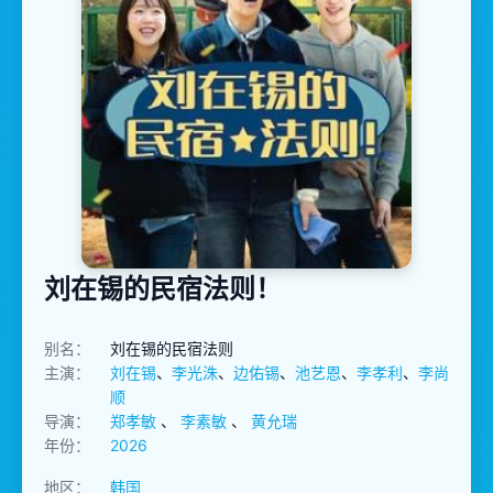
刘在锡的民宿法则！
别名：
刘在锡的民宿法则
主演：
刘在锡
、
李光洙
、
边佑锡
、
池艺恩
、
李孝利
、
李尚
顺
导演：
郑孝敏
、
李素敏
、
黄允瑞
年份：
2026
地区：
韩国