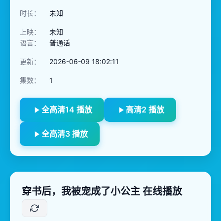
时长：
未知
上映：
未知
语言：
普通话
更新：
2026-06-09 18:02:11
集数：
1
全高清14 播放
高清2 播放
全高清3 播放
穿书后，我被宠成了小公主 在线播放