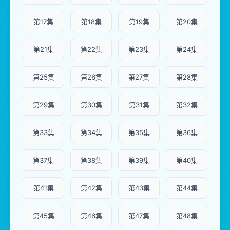
第17集
第18集
第19集
第20集
第21集
第22集
第23集
第24集
第25集
第26集
第27集
第28集
第29集
第30集
第31集
第32集
第33集
第34集
第35集
第36集
第37集
第38集
第39集
第40集
第41集
第42集
第43集
第44集
第45集
第46集
第47集
第48集