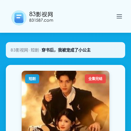
83影视网
>
短剧
>
穿书后，我被宠成了小公主
短剧
全集完结