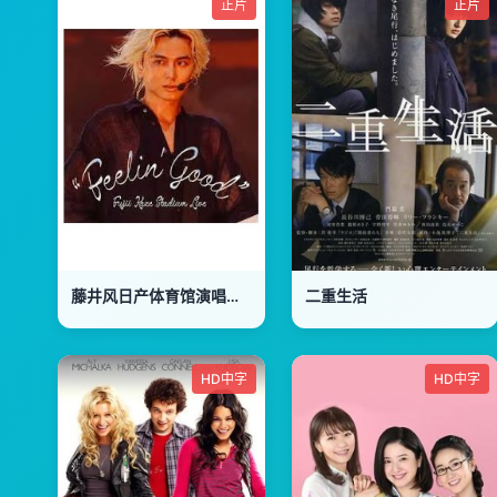
正片
正片
藤井风日产体育馆演唱会 ''Feelin' Good''
二重生活
HD中字
HD中字