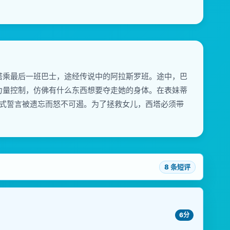
搭乘最后一班巴士，途经传说中的阿拉斯罗班。途中，巴
力量控制，仿佛有什么东西想要夺走她的身体。在表妹蒂
仪式誓言被遗忘而怒不可遏。为了拯救女儿，西塔必须带
8 条短评
6分