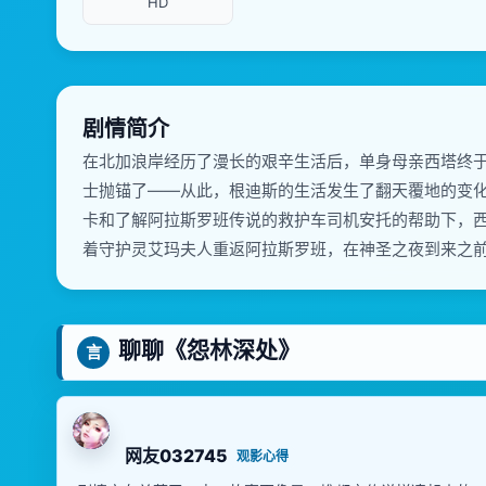
HD
剧情简介
在北加浪岸经历了漫长的艰辛生活后，单身母亲西塔终
士抛锚了——从此，根迪斯的生活发生了翻天覆地的变
卡和了解阿拉斯罗班传说的救护车司机安托的帮助下，西
着守护灵艾玛夫人重返阿拉斯罗班，在神圣之夜到来之
聊聊《怨林深处》
言
网友032745
观影心得