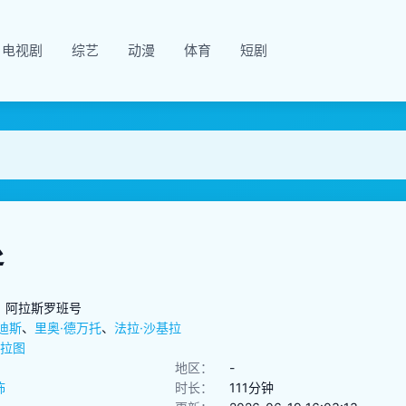
电视剧
综艺
动漫
体育
短剧
处
：阿拉斯罗班号
迪斯
、
里奥·德万托
、
法拉·沙基拉
·拉图
地区：
-
怖
时长：
111分钟