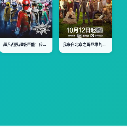
超凡战队超级巨能：传奇之战
我来自北京之玛尼堆的秋天