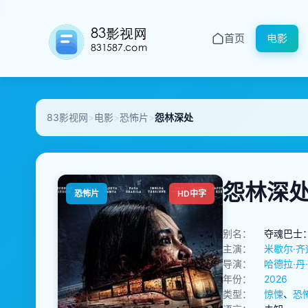
首页
电影
83影视网
>
电影
>
恐怖片
>
怨林深处
怨林深
恐怖片
HD中字
别名：
夺魂巴士
主演：
米歇尔·齐
导演：
哈德拉·丹
年份：
2026
类型：
惊悚
、
恐