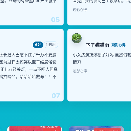
整。豆瓣的有些鲨bee天生就不
看完片头的夜间巴士段落后，请
观影心得
05
下了猫猫雨
6分
1 有用
观影心得
我们坐长途大巴憋不住了千万不要脑
小女孩演技爆棚了好吗 虽然俗套
（就因为过程太搞笑以至于结局俗套
情刀
影正儿八经关灯，一点不吓人但真
观影心得
啥拍啥^^。哈哈哈哈救命！！不
07