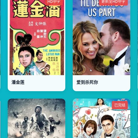
HD中字
更新至HD中字
潘金莲
爱到杀死你
已完结