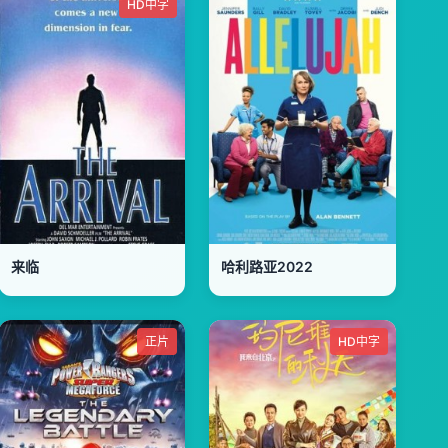
HD中字
来临
哈利路亚2022
正片
HD中字