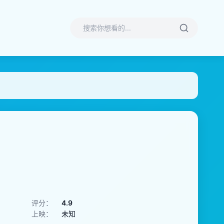
评分：
4.9
上映：
未知