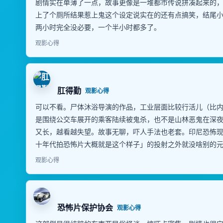
剧情实在单薄了一点，故事更像是一堆都市传说拼凑起来的
上了个厕所结果惹上鬼这个设定说实在的还有点搞笑，结尾
两小时完全没必要，一个半小时都多了。
观影心得
肛得勤
观影心得
可以不看。尸体沐浴导演的作品，工业层面比较行活儿（比
是围绕公交车展开的乘客陆续被鬼杀，也不是山林恶鬼在深
又长，越看越失望。故事无聊，吓人手法也老套。印尼恐怖
十年代拍恐怖片大概就是这个样子」的投射之外就没啥别的
观影心得
恐怖片保护协会
观影心得