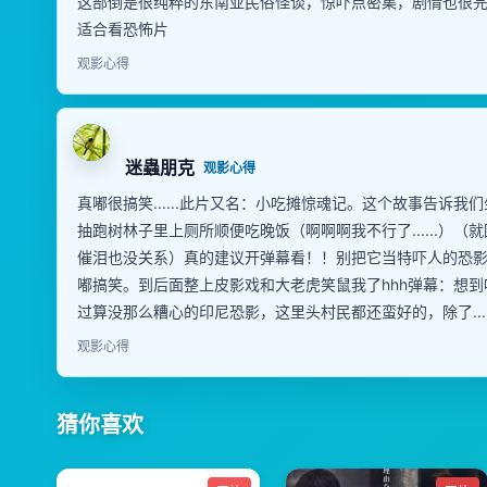
这部倒是很纯粹的东南亚民俗怪谈，惊吓点密集，剧情也很完
适合看恐怖片
观影心得
迷蟲朋克
观影心得
真嘟很搞笑......此片又名：小吃摊惊魂记。这个故事告诉
抽跑树林子里上厕所顺便吃晚饭（啊啊啊我不行了......）
催泪也没关系）真的建议开弹幕看！！别把它当特吓人的恐
嘟搞笑。到后面整上皮影戏和大老虎笑鼠我了hhh弹幕：想到
过算没那么糟心的印尼恐影，这里头村民都还蛮好的，除了...
观影心得
猜你喜欢