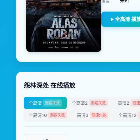
语言：
未知
全高清 播
怨林深处 在线播放
全高清
全高清2
高清2
测速失败
测速失败
测速
全高清10
高清3
全高清12
测速失败
测速失败