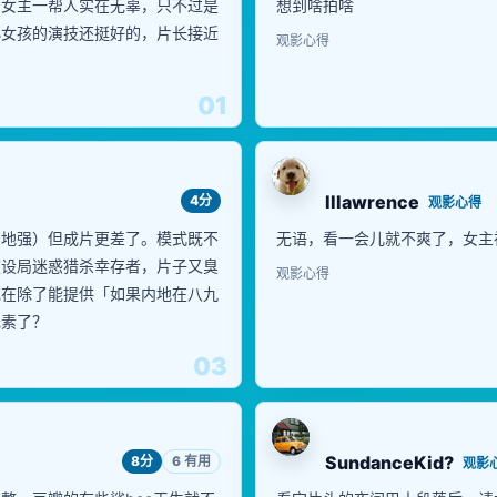
，女主一帮人实在无辜，只不过是
想到啥拍啥
小女孩的演技还挺好的，片长接近
观影心得
01
lllawrence
4分
观影心得
内地强）但成片更差了。模式既不
无语，看一会儿就不爽了，女主
夜设局迷惑猎杀幸存者，片子又臭
观影心得
现在除了能提供「如果内地在八九
元素了？
03
SundanceKid?
8分
6 有用
观影