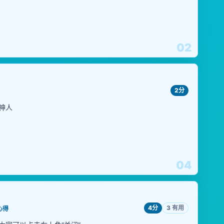
02
2分
神人
04
4分
3 有用
心得