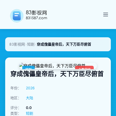
83影视网
>
短剧
>
穿成傀儡皇帝后，天下万臣尽俯首
短剧
全集完结
穿成傀儡皇帝后，天下万臣尽俯首
年份：
2026
地区：
大陆
评分：
0.0
类型：
短剧