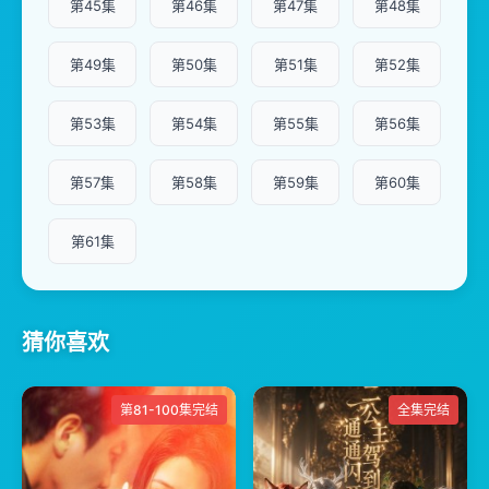
第45集
第46集
第47集
第48集
第49集
第50集
第51集
第52集
第53集
第54集
第55集
第56集
第57集
第58集
第59集
第60集
第61集
猜你喜欢
第81-100集完结
全集完结