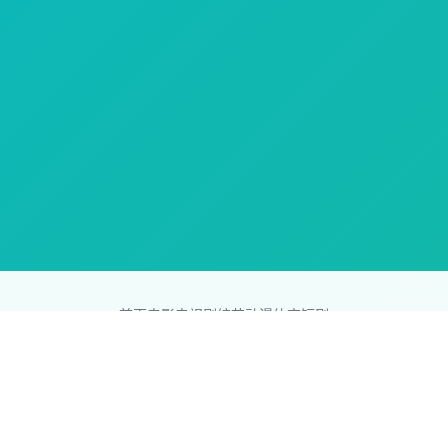
首页
电影
电视剧
综艺
动漫
体育
短剧
83影视网
Copyright © 2026
831587.com
版权所有
免责声明：本站所有内容均来自互联网，版权归原创者所有，如果
侵犯了你的权益，请通知我们，我们会及时删除侵权内容，谢谢合
作。
网站地图
|
排行榜
|
最新更新
|
Sitemap