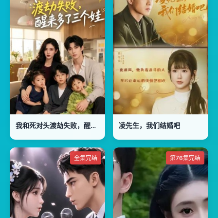
我和死对头渡劫失败，醒来多了三个娃
凌先生，我们结婚吧
全集完结
第76集完结