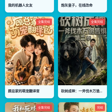
我的机器人女友
炮灰皇子，在线改命
全集完结
全集完结
顾总家的萌宠翻译官
砍树成神：一斧伐木万诡皆惧第二季
全集完结
完结