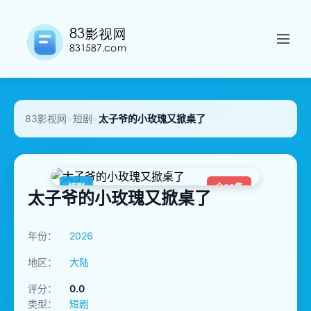
83影视网
>
短剧
>
太子爷的小玫瑰又掀桌了
短剧
全68集
太子爷的小玫瑰又掀桌了
年份：
2026
地区：
大陆
评分：
0.0
类型：
短剧