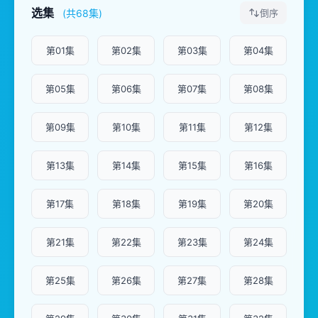
选集
(共68集)
倒序
第01集
第02集
第03集
第04集
第05集
第06集
第07集
第08集
第09集
第10集
第11集
第12集
第13集
第14集
第15集
第16集
第17集
第18集
第19集
第20集
第21集
第22集
第23集
第24集
第25集
第26集
第27集
第28集