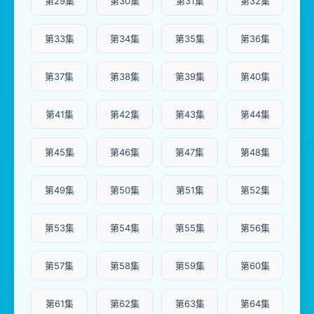
第29集
第30集
第31集
第32集
第33集
第34集
第35集
第36集
第37集
第38集
第39集
第40集
第41集
第42集
第43集
第44集
第45集
第46集
第47集
第48集
第49集
第50集
第51集
第52集
第53集
第54集
第55集
第56集
第57集
第58集
第59集
第60集
第61集
第62集
第63集
第64集