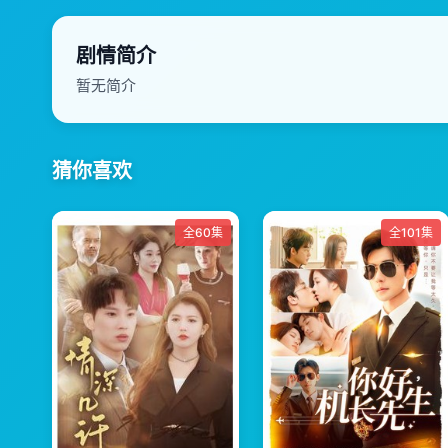
剧情简介
暂无简介
猜你喜欢
全60集
全101集