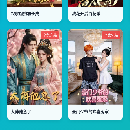
农家厨娘初长成
我花开后百花杀
全集完结
全集完结
太傅他急了
豪门少爷的欢喜冤家