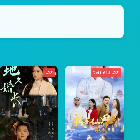
完结
第41-61集完结