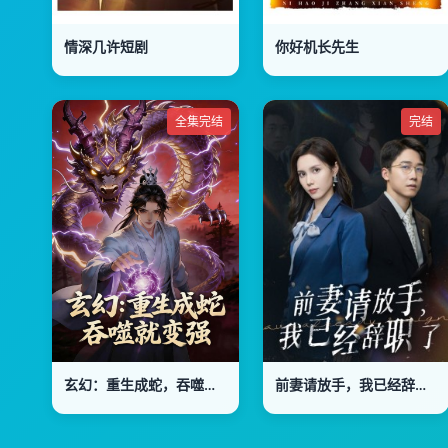
情深几许短剧
你好机长先生
全集完结
完结
玄幻：重生成蛇，吞噬就变强
前妻请放手，我已经辞职了