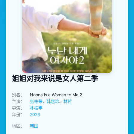
姐姐对我来说是女人第二季
别名：
Noona is a Woman to Me 2
主演：
张祐荣
、
韩惠珍
、
林哲
导演：
朴振宇
年份：
2026
地区：
韩国