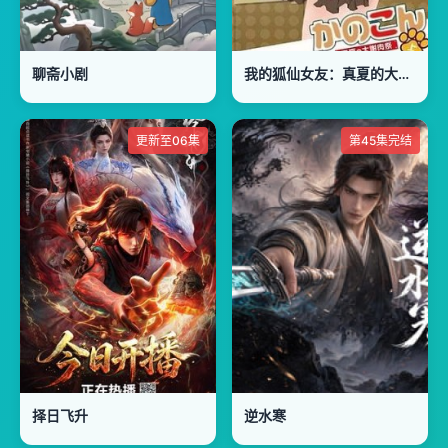
聊斋小剧
我的狐仙女友：真夏的大谢肉祭·上
更新至06集
第45集完结
择日飞升
逆水寒