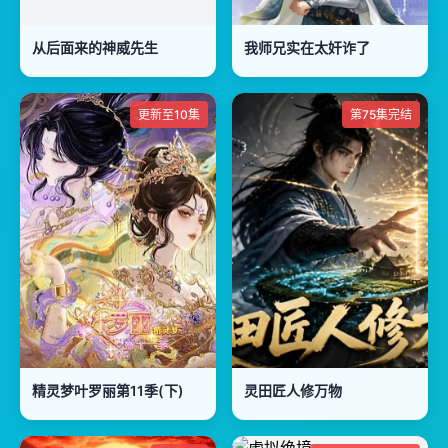
从后面来的神威先生
我师兄实在太奸诈了
更新至10集
第75集完结
精灵梦叶罗丽第11季(下)
灵田匠人修万物