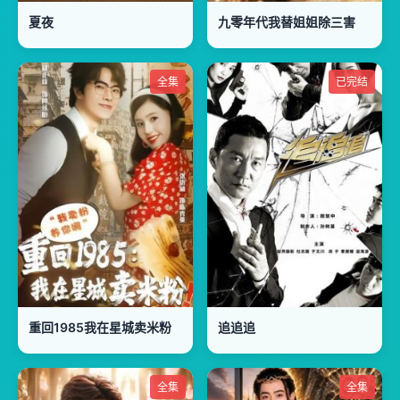
夏夜
九零年代我替姐姐除三害
全集
已完结
重回1985我在星城卖米粉
追追追
全集
全集