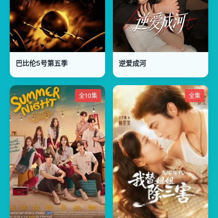
巴比伦5号第五季
逆爱成河
全10集
全集