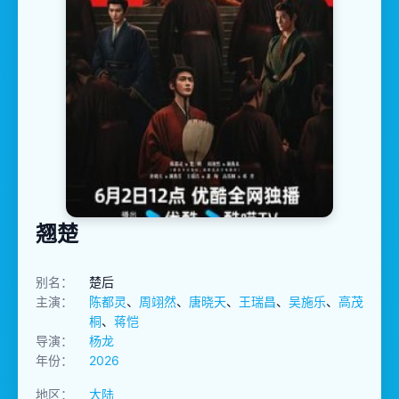
翘楚
别名：
楚后
主演：
陈都灵
、
周翊然
、
唐晓天
、
王瑞昌
、
吴施乐
、
高茂
桐
、
蒋恺
导演：
杨龙
年份：
2026
地区：
大陆