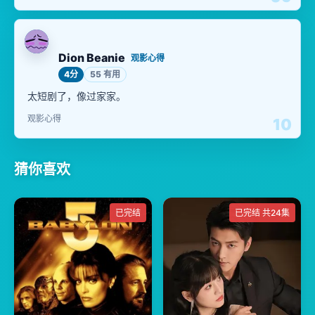
Dion Beanie
观影心得
4分
55 有用
太短剧了，像过家家。
观影心得
10
猜你喜欢
已完结
已完结 共24集