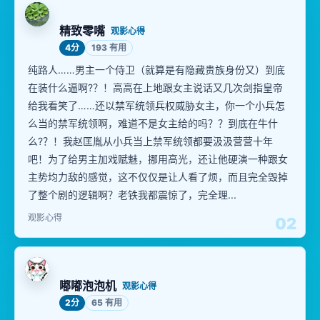
精致零嘴
观影心得
4分
193 有用
纯路人……男主一个侍卫（就算是有隐藏贵族身份又）到底
在装什么逼啊?？！高高在上地跟女主说话又几次剑指皇帝
给我看笑了……还以禁军统领兵权威胁女主，你一个小兵怎
么当的禁军统领啊，难道不是女主给的吗？？到底在牛什
么?？！我赵匡胤从小兵当上禁军统领都要汲汲营营十年
吧！为了给男主加戏赋魅，挪用高光，还让他硬演一种跟女
主势均力敌的感觉，这不仅仅是让人看了烦，而且完全毁掉
了整个剧的逻辑啊？老铁我都震惊了，完全理...
观影心得
02
嘟嘟泡泡机
观影心得
2分
65 有用