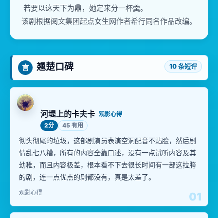
若要以这天下为鼎，她定来分一杯羹。
该剧根据阅文集团起点女生网作者希行同名作品改编。
翘楚口碑
10 条短评
言
河堤上的卡夫卡
观影心得
2分
45 有用
彻头彻尾的垃圾，这部剧演员表演空洞配音不贴脸，然后剧
情乱七八糟，所有的内容全靠口述，没有一点试听内容及其
幼稚，而且内容极差，根本看不下去很长时间有一部这拉胯
的剧，连一点优点的剧都没有，真是太差了。
观影心得
01