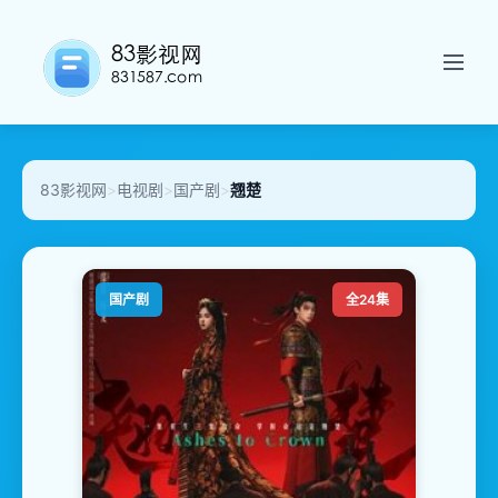
83影视网
>
电视剧
>
国产剧
>
翘楚
国产剧
全24集