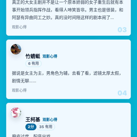
真正的大女主剧并不是让一个原本娇弱的女子重生后就有本
事开始领兵指挥作战，看得人啼笑皆非。男主也是很装，和
阿瑟有异曲同工之妙。真的没时间陪这样的剧本闹了…
观影心得
03
竹蜻蜓
观影心得
6 有用
据说是女主为主，男角色为辅，去看了看，滤镜太厚太假，
剧情无聊……
观影心得
04
王柯基
观影心得
2分
35 有用
磨皮过度，配音出戏。