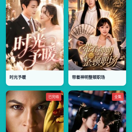
时光予暖
带着神明整顿职场
已完结
全集