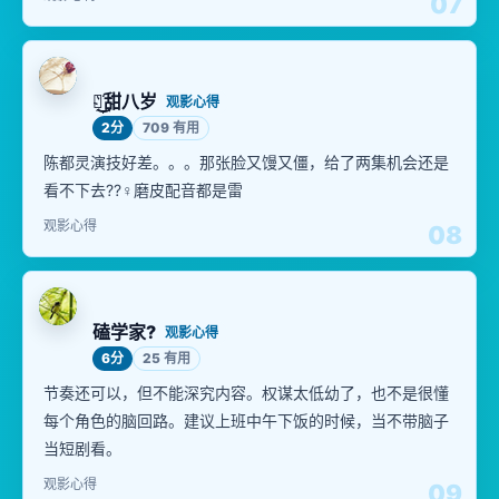
07
✿͜҉甜八岁
观影心得
2分
709 有用
陈都灵演技好差。。。那张脸又馒又僵，给了两集机会还是
看不下去??‍♀️磨皮配音都是雷
观影心得
08
磕学家?
观影心得
6分
25 有用
节奏还可以，但不能深究内容。权谋太低幼了，也不是很懂
每个角色的脑回路。建议上班中午下饭的时候，当不带脑子
当短剧看。
观影心得
09