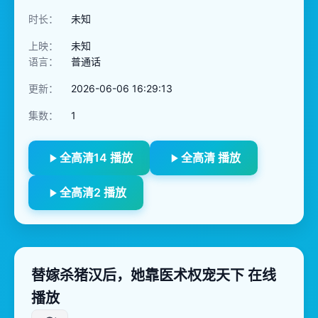
时长：
未知
上映：
未知
语言：
普通话
更新：
2026-06-06 16:29:13
集数：
1
全高清14 播放
全高清 播放
全高清2 播放
替嫁杀猪汉后，她靠医术权宠天下 在线
播放