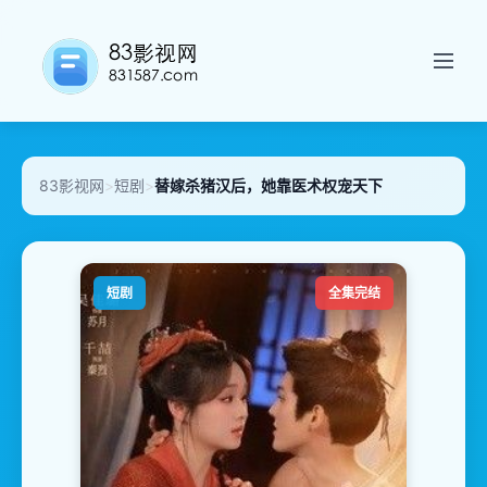
83影视网
>
短剧
>
替嫁杀猪汉后，她靠医术权宠天下
短剧
全集完结