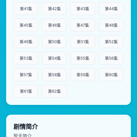
第41集
第42集
第43集
第44集
第45集
第46集
第47集
第48集
第49集
第50集
第51集
第52集
第53集
第54集
第55集
第56集
第57集
第58集
第59集
第60集
第61集
第62集
剧情简介
暂无简介