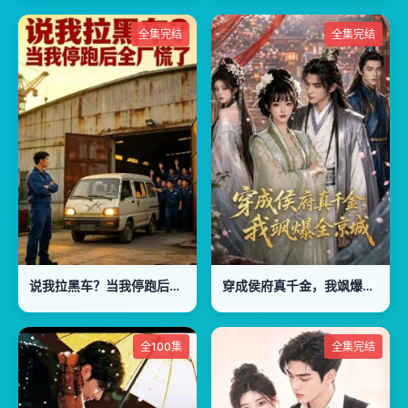
全集完结
全集完结
说我拉黑车？当我停跑后全厂慌了
穿成侯府真千金，我飒爆全京城
全100集
全集完结