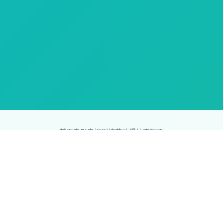
首页
电影
电视剧
综艺
动漫
体育
短剧
83影视网
Copyright © 2026
831587.com
版权所有
免责声明：本站所有内容均来自互联网，版权归原创者所有，如果
侵犯了你的权益，请通知我们，我们会及时删除侵权内容，谢谢合
作。
网站地图
|
排行榜
|
最新更新
|
Sitemap