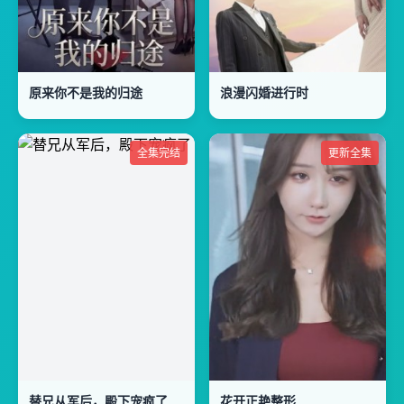
原来你不是我的归途
浪漫闪婚进行时
全集完结
更新全集
替兄从军后，殿下宠疯了
花开正艳整形