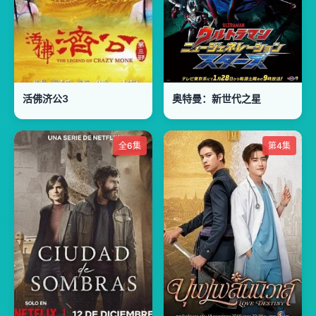
活佛济公3
奥特曼：新世代之星
全6集
第4集