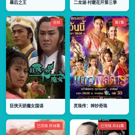
幕后之王
二龙湖·村暖花开第三季
完结
第7集
狂侠天骄魔女国语
灵珠传：神妙奇珠
已完结 共18集
已完结 共32集