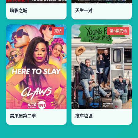
暗影之城
天生一对
完结
第6集完结
美爪屋第二季
拖车垃圾