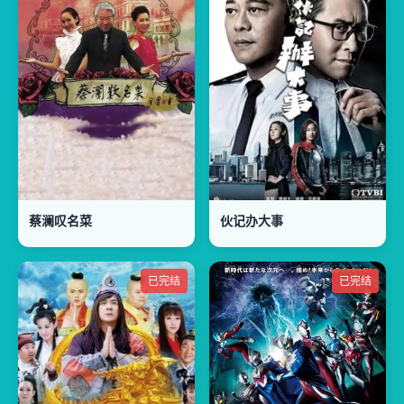
蔡澜叹名菜
伙记办大事
已完结
已完结