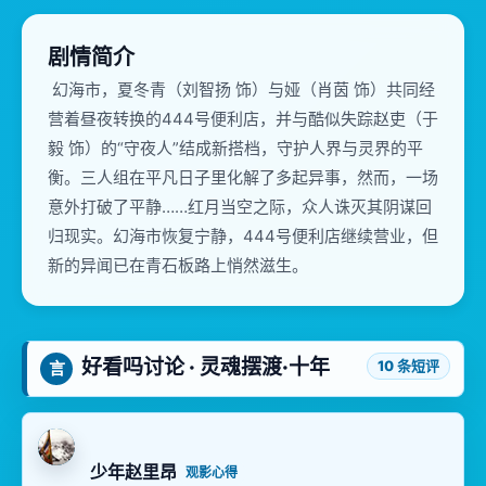
剧情简介
幻海市，夏冬青（刘智扬 饰）与娅（肖茵 饰）共同经
营着昼夜转换的444号便利店，并与酷似失踪赵吏（于
毅 饰）的“守夜人”结成新搭档，守护人界与灵界的平
衡。三人组在平凡日子里化解了多起异事，然而，一场
意外打破了平静……红月当空之际，众人诛灭其阴谋回
归现实。幻海市恢复宁静，444号便利店继续营业，但
新的异闻已在青石板路上悄然滋生。
好看吗讨论 · 灵魂摆渡·十年
10 条短评
言
少年赵里昂
观影心得