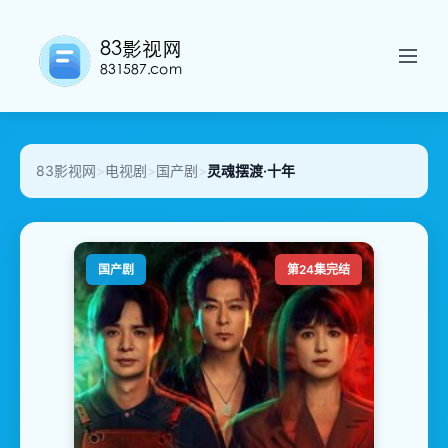
83影视网
>
电视剧
>
国产剧
>
灵魂摆渡·十年
国产剧
第24集完结