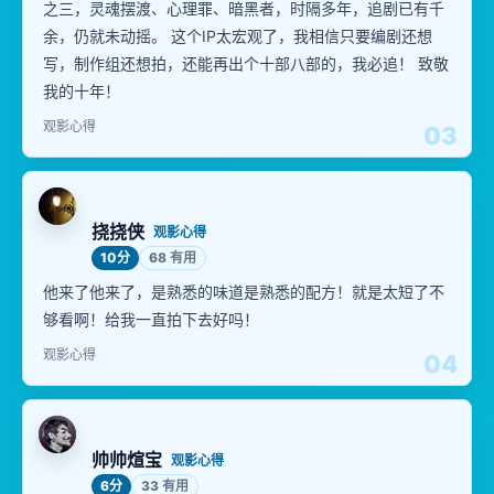
之三，灵魂摆渡、心理罪、暗黑者，时隔多年，追剧已有千
余，仍就未动摇。 这个IP太宏观了，我相信只要编剧还想
写，制作组还想拍，还能再出个十部八部的，我必追！ 致敬
我的十年！
观影心得
03
挠挠侠
观影心得
10分
68 有用
他来了他来了，是熟悉的味道是熟悉的配方！就是太短了不
够看啊！给我一直拍下去好吗！
观影心得
04
帅帅煊宝
观影心得
6分
33 有用