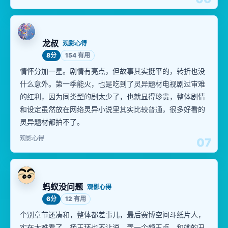
龙叔
观影心得
8分
154 有用
情怀分加一星。剧情有亮点，但故事其实挺平的，转折也没
什么意外。第一季能火，也是吃到了灵异题材电视剧过审难
的红利，因为同类型的剧太少了，也就显得珍贵，整体剧情
和设定虽然放在网络灵异小说里其实比较普通，很多好看的
灵异题材都拍不了。
观影心得
07
蚂蚁没问题
观影心得
6分
12 有用
个别章节还凑和，整体都差事儿，最后赛博空间斗纸片人，
实在太难看了。杨玉环也不让说，弄一个颜玉贞，和她的丑