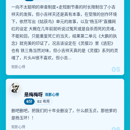
一向不太聪明的审查制度+走短剧节奏的时长限制住了小吉
祥天的发挥，但小吉祥天还是真有本事，在受限的创作环境
下，依然写出《姑获鸟》单元的故事，以及“杨玉环”直播网
红的设定 大概在几年前就听说过冤死或是自杀而死的灵魂，
不能轮回，只能重复死亡的当天，结果第二单元《大鹏的执
念》就完美的印证了，况且该设定在《灵摆2》里《逃犯》
也有 铁三角当然对味，但小吉祥天真的是《灵摆》系列的灵
魂了，片头AI很不喜欢，但小吉...
观影心得
05
是梅梅呀
观影心得
6分
82 有用
删吧删吧，把我们的十年全删没了，什么颜玉贞，那他爹的
是杨玉环！！
观影心得
06