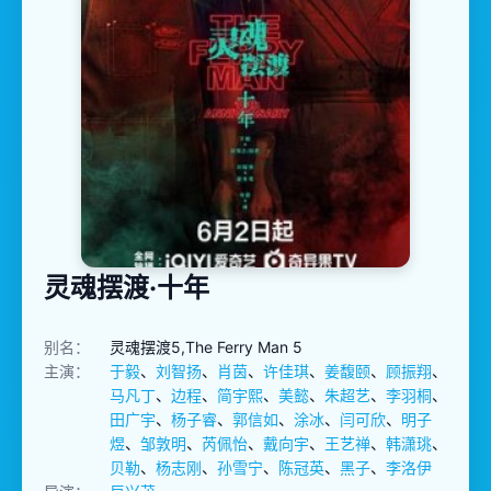
灵魂摆渡·十年
别名：
灵魂摆渡5,The Ferry Man 5
主演：
于毅
、
刘智扬
、
肖茵
、
许佳琪
、
姜馥颐
、
顾振翔
、
马凡丁
、
边程
、
简宇熙
、
美懿
、
朱超艺
、
李羽桐
、
田广宇
、
杨子睿
、
郭信如
、
涂冰
、
闫可欣
、
明子
煜
、
邹敦明
、
芮佩怡
、
戴向宇
、
王艺禅
、
韩潇珧
、
贝勒
、
杨志刚
、
孙雪宁
、
陈冠英
、
黑子
、
李洛伊