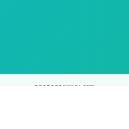
首页
电影
电视剧
综艺
动漫
体育
短剧
83影视网
Copyright © 2026
831587.com
版权所有
免责声明：本站所有内容均来自互联网，版权归原创者所有，如果
侵犯了你的权益，请通知我们，我们会及时删除侵权内容，谢谢合
作。
网站地图
|
排行榜
|
最新更新
|
Sitemap