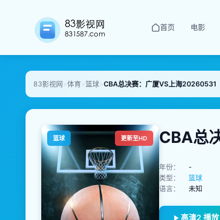
首页
电影
83影视网
>
体育
>
篮球
>
CBA总决赛：广厦VS上海20260531
CBA总
篮球
更新至HD
年份：
-
类型：
篮球
语言：
未知
高清2 播放