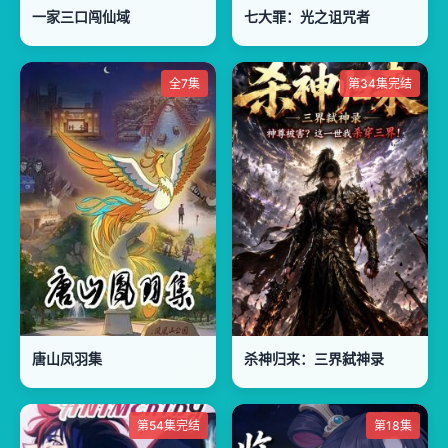
一家三口闯仙域
七大罪：光之诅咒者
全7集
第34集完结
唐山凤羽集
杀神归来：三界弑神录
第54集完结
第18集