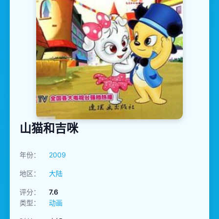
山猫和吉咪
年份：
2009
地区：
大陆
评分：
7.6
类型：
动画