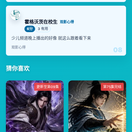
霍格沃茨在校生
观影心得
6分
3 有用
少儿频道晚上播出的好像 就这么跟着看下来
观影心得
08
猜你喜欢
更新至第09集
第75集完结