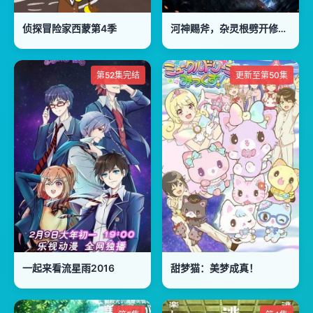
侦探冒险家西蒙第4季
河神赐斧，杂灵根劈开修仙路
第52集完结
更新至第50集
一起来看流星雨2016
甜梦猫：美梦成真！