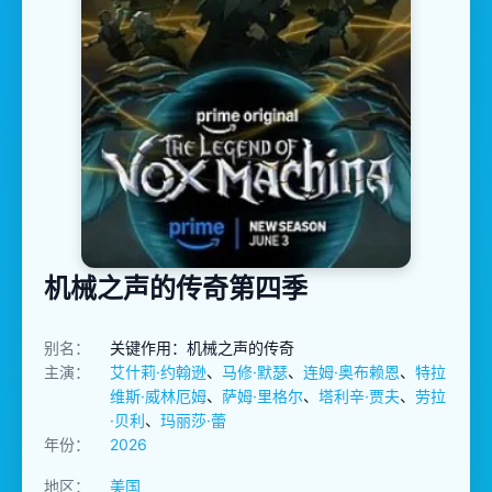
机械之声的传奇第四季
别名：
关键作用：机械之声的传奇
主演：
艾什莉·约翰逊
、
马修·默瑟
、
连姆·奥布赖恩
、
特拉
维斯·威林厄姆
、
萨姆·里格尔
、
塔利辛·贾夫
、
劳拉
·贝利
、
玛丽莎·蕾
年份：
2026
地区：
美国