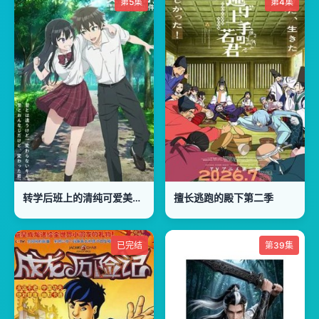
第5集
第4集
转学后班上的清纯可爱美少女竟是小时候玩在一起的哥儿们
擅长逃跑的殿下第二季
已完结
第39集