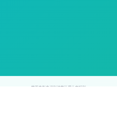
首页
电影
电视剧
综艺
动漫
体育
短剧
83影视网
Copyright © 2026
831587.com
版权所有
免责声明：本站所有内容均来自互联网，版权归原创者所有，如果
侵犯了你的权益，请通知我们，我们会及时删除侵权内容，谢谢合
作。