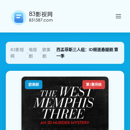
83影视
电视
欧美
西孟菲斯三人组：ID频道悬疑剧 第
>
>
>
网
剧
剧
一季
欧美剧
第1集完结