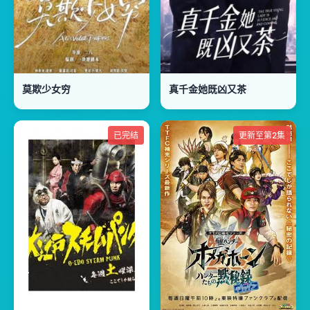
莫欺少女穷
真千金她既凶又茶
已完结
更新至第2集