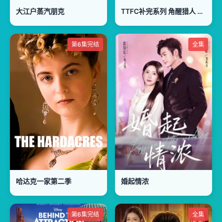
大江户蒸汽朋克
TTFC补完系列 角醒猎人 欧米茄号角 猎人们的默秘录
第6集完结
全集
哈达克一家第二季
婚起情浓
第6集完结
全集