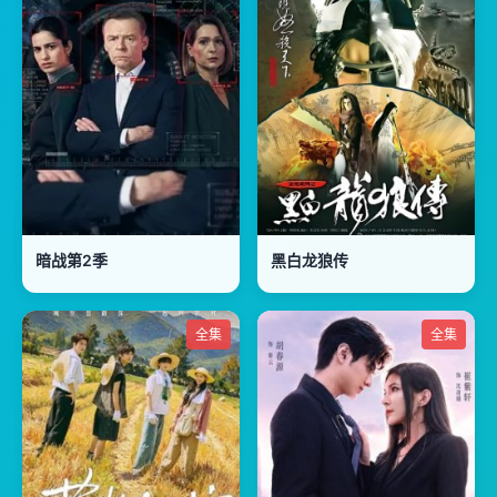
暗战第2季
黑白龙狼传
全集
全集