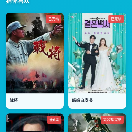
猜你喜欢
已完结
已完结
战将
结婚白皮书
全6集
第27集完结