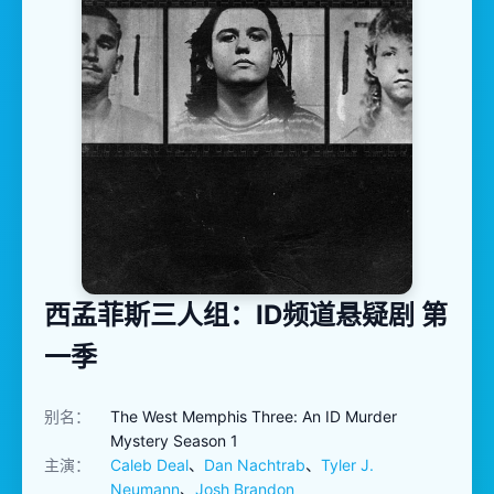
西孟菲斯三人组：ID频道悬疑剧 第
一季
别名：
The West Memphis Three: An ID Murder
Mystery Season 1
主演：
Caleb Deal
、
Dan Nachtrab
、
Tyler J.
Neumann
、
Josh Brandon