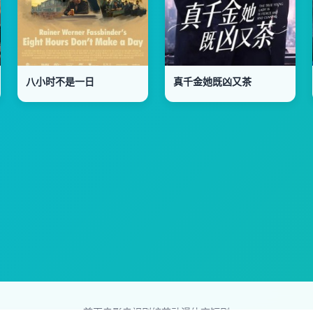
八小时不是一日
真千金她既凶又茶
首页
电影
电视剧
综艺
动漫
体育
短剧