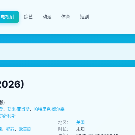
电视剧
综艺
动漫
体育
短剧
026)
版)
登
、
艾米·亚当斯
、
帕特里克·威尔森
马尔萨利斯
地区：
美国
悚
、
犯罪
、
欧美剧
时长：
未知