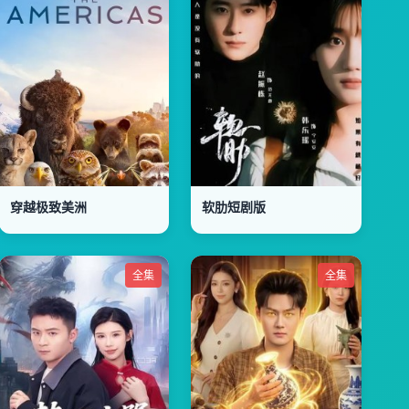
穿越极致美洲
软肋短剧版
全集
全集