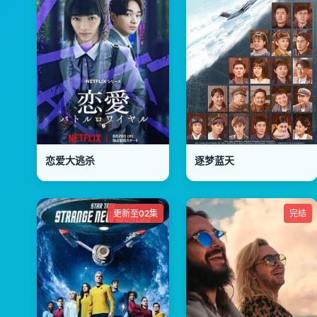
恋爱大逃杀
逐梦蓝天
更新至02集
完结