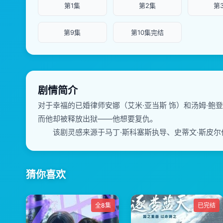
第1集
第2集
第
第9集
第10集完结
剧情简介
对于幸福的已婚律师安娜（艾米·亚当斯 饰）和汤姆·鲍
而他却被释放出狱——他想要复仇。
该剧灵感来源于马丁·斯科塞斯执导、史蒂文·斯皮尔伯
猜你喜欢
全8集
已完结