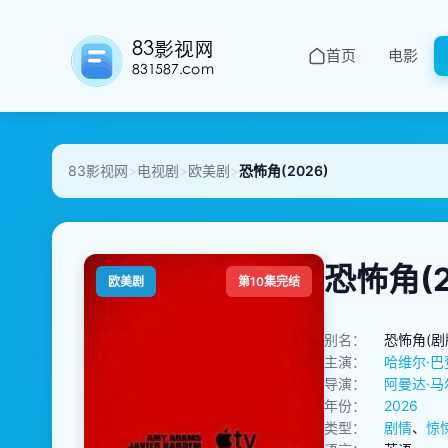
首页
电影
83影视网
>
电视剧
>
欧美剧
>
恐怖角(2026)
恐怖角(2
欧美剧
第10集完结
别名：
恐怖角(剧
主演：
哈维尔·巴
导演：
阿曼达·
年份：
2026
类型：
剧情
、
惊