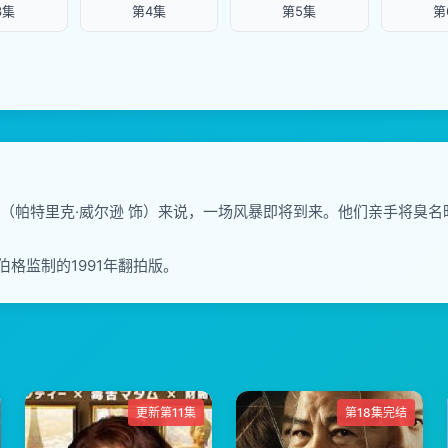
3集
第4集
第5集
第
登（帕特里克·威尔逊 饰）来说，一场风暴即将到来。他们亲手将臭名
格监制的1991年翻拍版。
更新第11集
第18集完结