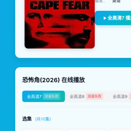
语言：
英语
全高清7 播
恐怖角(2026) 在线播放
全高清7
全高清8
全高清9
测速失败
测速失败
选集
(共10集)