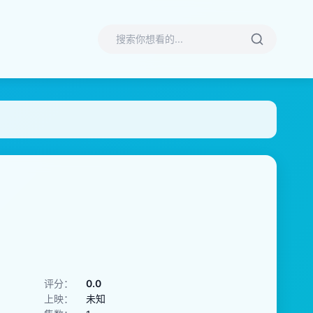
评分：
0.0
上映：
未知