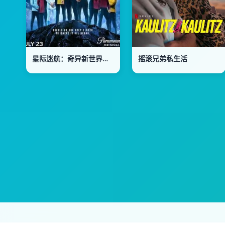
星际迷航：奇异新世界第4季
摇滚兄弟私生活