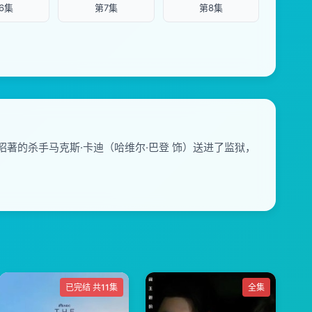
6集
第7集
第8集
昭著的杀手马克斯·卡迪（哈维尔·巴登 饰）送进了监狱，
已完结 共11集
全集