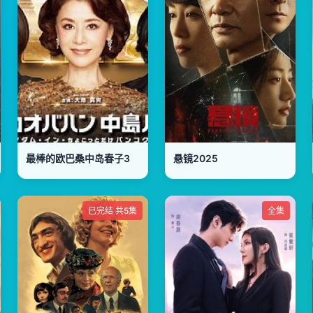
最棒的欧巴桑中岛春子3
悬镜2025
已完结 共5集
全集