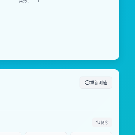
集数：
1
重新测速
倒序