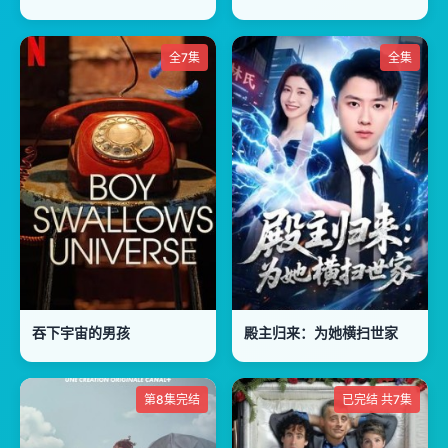
全7集
全集
吞下宇宙的男孩
殿主归来：为她横扫世家
第8集完结
已完结 共7集