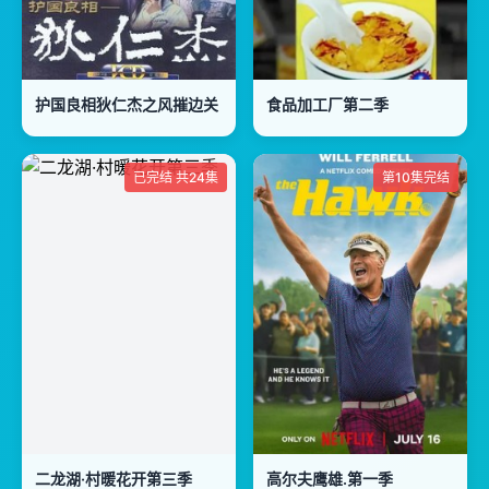
护国良相狄仁杰之风摧边关
食品加工厂第二季
已完结 共24集
第10集完结
二龙湖·村暖花开第三季
高尔夫鹰雄.第一季