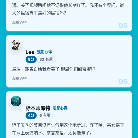
通。关了视频瞬间就不记得他长啥样了。我还有个疑问，最
大的民宿等于最好的民宿吗？
观影心得
05
Lee
观影心得
8分
32 有用
最后一期告白给我看哭了 柳周你们甜蜜蜜吧
观影心得
06
标本师库特
观影心得
4分
6 有用
追了五季的节目没有生气到这个地步过，弃了哈，某女嘉宾
在网上表演端水、茶言茶语，太负能量了。