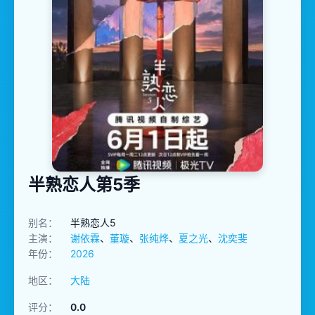
半熟恋人第5季
别名：
半熟恋人5
主演：
谢依霖
、
董璇
、
张纯烨
、
夏之光
、
沈奕斐
年份：
2026
地区：
大陆
评分：
0.0