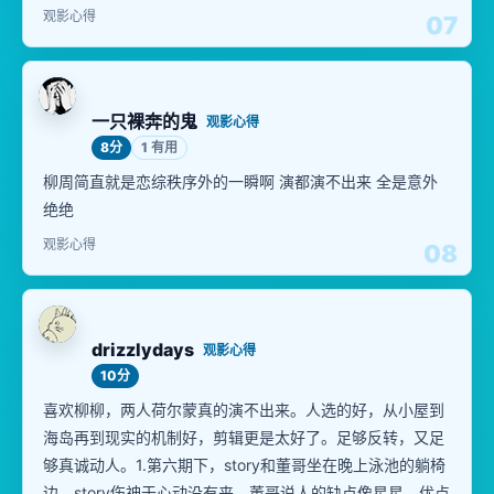
观影心得
07
一只裸奔的鬼
观影心得
8分
1 有用
柳周简直就是恋综秩序外的一瞬啊 演都演不出来 全是意外
绝绝
观影心得
08
drizzlydays
观影心得
10分
喜欢柳柳，两人荷尔蒙真的演不出来。人选的好，从小屋到
海岛再到现实的机制好，剪辑更是太好了。足够反转，又足
够真诚动人。1.第六期下，story和董哥坐在晚上泳池的躺椅
边，story伤神于心动没有来，董哥说人的缺点像星星，优点