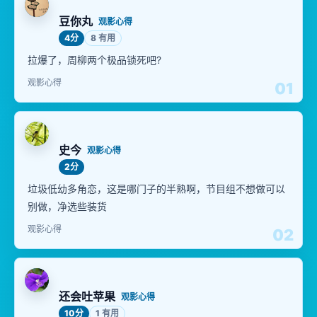
豆你丸
观影心得
4分
8 有用
拉爆了，周柳两个极品锁死吧?
观影心得
01
史今
观影心得
2分
垃圾低幼多角恋，这是哪门子的半熟啊，节目组不想做可以
别做，净选些装货
观影心得
02
还会吐苹果
观影心得
10分
1 有用