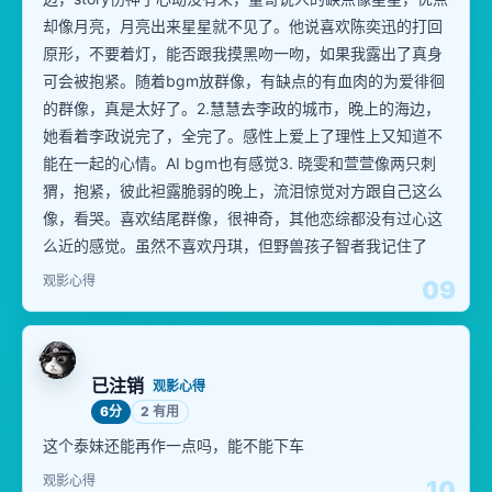
却像月亮，月亮出来星星就不见了。他说喜欢陈奕迅的打回
原形，不要着灯，能否跟我摸黑吻一吻，如果我露出了真身
可会被抱紧。随着bgm放群像，有缺点的有血肉的为爱徘徊
的群像，真是太好了。2.慧慧去李政的城市，晚上的海边，
她看着李政说完了，全完了。感性上爱上了理性上又知道不
能在一起的心情。AI bgm也有感觉3. 晓雯和萱萱像两只刺
猬，抱紧，彼此袒露脆弱的晚上，流泪惊觉对方跟自己这么
像，看哭。喜欢结尾群像，很神奇，其他恋综都没有过心这
么近的感觉。虽然不喜欢丹琪，但野兽孩子智者我记住了
观影心得
09
已注销
观影心得
6分
2 有用
这个泰妹还能再作一点吗，能不能下车
观影心得
10