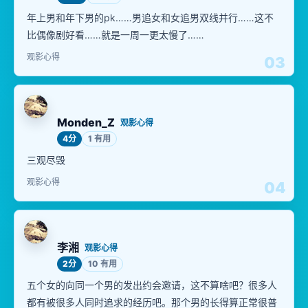
年上男和年下男的pk……男追女和女追男双线并行……这不
比偶像剧好看……就是一周一更太慢了……
观影心得
03
Monden_Z
观影心得
4分
1 有用
三观尽毁
观影心得
04
李湘
观影心得
2分
10 有用
五个女的向同一个男的发出约会邀请，这不算啥吧？很多人
都有被很多人同时追求的经历吧。那个男的长得算正常很普