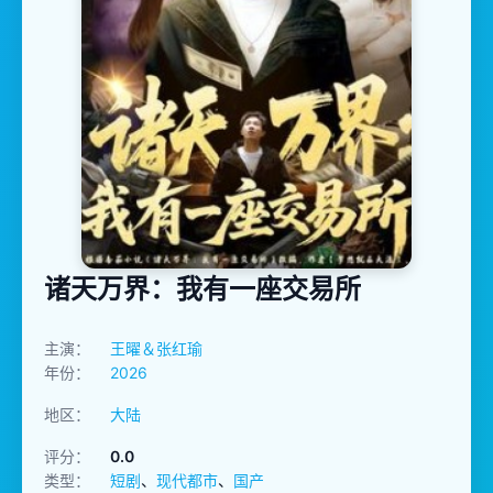
诸天万界：我有一座交易所
主演：
王曜＆张红瑜
年份：
2026
地区：
大陆
评分：
0.0
类型：
短剧
、
现代都市
、
国产