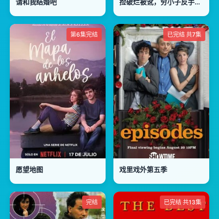
请和我结婚吧
捡破烂被讹，穷小子反手捡漏古董
第6集完结
已完结 共7集
愿望地图
戏里戏外第五季
完结
已完结 共13集