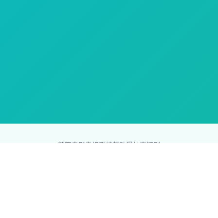
首页
电影
电视剧
综艺
动漫
体育
短剧
83影视网
Copyright © 2026
831587.com
版权所有
免责声明：本站所有内容均来自互联网，版权归原创者所有，如果
侵犯了你的权益，请通知我们，我们会及时删除侵权内容，谢谢合
作。
网站地图
|
排行榜
|
最新更新
|
Sitemap