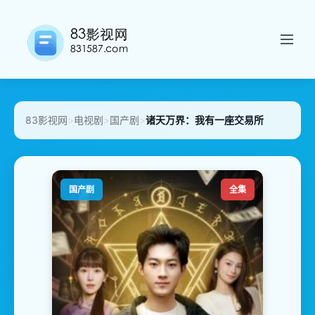
83影视网
>
电视剧
>
国产剧
>
诸天万界：我有一座交易所
国产剧
全集