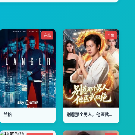
完结
全集
兰格
别惹那个男人，他医武双绝