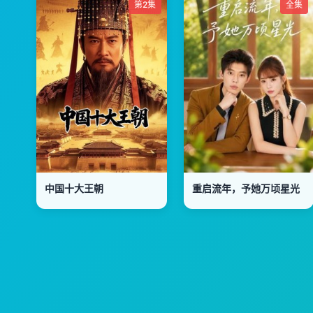
第2集
全集
中国十大王朝
重启流年，予她万顷星光