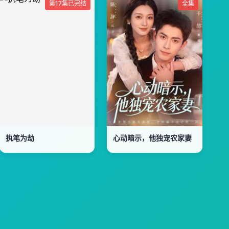
第17集已完结
全集
执笔为劫
心动暗示，他独宠农家妻