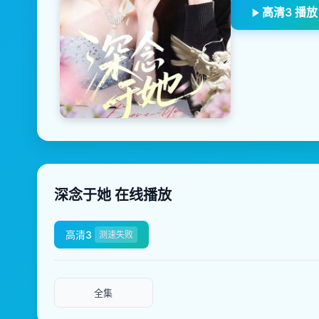
高清3 播放
深念于她 在线播放
高清3
测速失败
全集