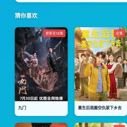
猜你喜欢
更新至16集
全集
九门
重生后我搬空仇家下乡去