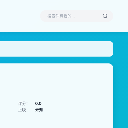
评分：
0.0
上映：
未知