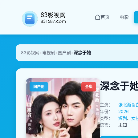
首页
电影
83影视网
>
电视剧
>
国产剧
>
深念于她
深念于
国产剧
全集
主演：
张北淅＆
年份：
2026
类型：
短剧
、
女
语言：
未知