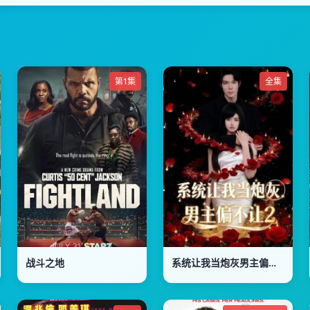
第1集
全集
战斗之地
系统让我当炮灰男主偏不让2